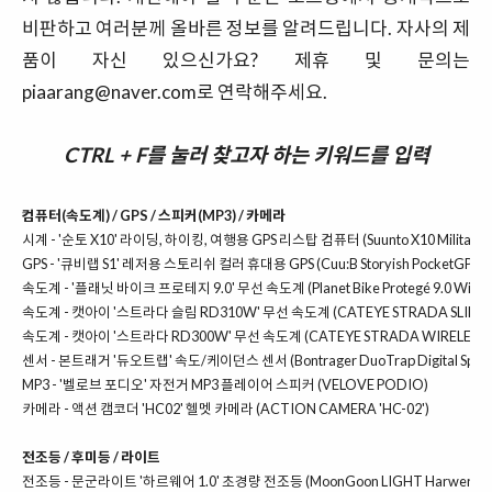
비판하고 여러분께 올바른 정보를 알려드립니다. 자사의 제
품이 자신 있으신가요? 제휴 및 문의는
piaarang@naver.com
로 연락해주세요.
CTRL + F를 눌러 찾고자 하는 키워드를 입력
컴
퓨터(속도계) / GPS / 스피커(MP3) / 카메라
시계 -
'순토 X10' 라이딩, 하이킹, 여행용 GPS 리스탑 컴퓨터 (Suunto X10 Military)
GPS -
'큐비랩 S1' 레저용 스토리쉬 컬러 휴대용 GPS (Cuu:B Storyish PocketGPS S
속도계 -
'플래닛 바이크 프로테지 9.0' 무선 속도계 (Planet Bike Protegé 9.0 Wirele
속도계 -
캣아이 '스트라다 슬림 RD310W' 무선 속도계 (CATEYE STRADA SLIM WI
속도계 -
캣아이 '스트라다 RD300W' 무선 속도계 (CATEYE STRADA WIRELESS 
센서 -
본트래거 '듀오트랩' 속도/케이던스 센서 (Bontrager DuoTrap Digital Speed
MP3 -
'벨로브 포디오' 자전거 MP3 플레이어 스피커 (VELOVE PODIO)
카메라 -
액션 캠코더 'HC02' 헬멧 카메라 (ACTION CAMERA 'HC-02')
전조등 / 후미등 / 라이트
전조등 -
문군라이트 '하르웨어 1.0' 초경량 전조등 (MoonGoon LIGHT Harwer 1.0