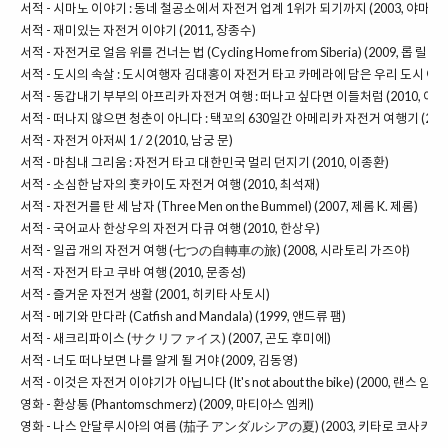
서적 -
시마노 이야기 : 동네 철공소에서 자전거 업계 1위가 되기까지 (2003, 야마구
서적 -
재미있는 자전거 이야기 (2011, 장종수)
서적 -
자전거로 얼음 위를 건너는 법 (Cycling Home from Siberia) (2009, 롭 릴월)
서적 -
도시의 속살 : 도시여행자 김대홍이 자전거 타고 카메라에 담은 우리 도시 이야기 
서적 -
동갑내기 부부의 아프리카 자전거 여행 : 떠나고 싶다면 이들처럼 (2010, 이성
서적 -
떠나지 않으면 청춘이 아니다 : 택꼬의 630일간 아메리카 자전거 여행기 (2010
서적 -
자전거 아저씨 1 / 2 (2010, 남궁 문)
서적 -
마침내 그리움 : 자전거 타고 대한민국 멀리 던지기 (2010, 이종환)
서적 -
소심한 남자의 훗카이도 자전거 여행 (2010, 최석재)
서적 -
자전거를 탄 세 남자 (Three Men on the Bummel) (2007, 제롬 K. 제롬)
서적 -
국어교사 한상우의 자전거 다큐 여행 (2010, 한상우)
서적 -
일곱 개의 자전거 여행 (七つの自轉車の旅) (2008, 시라토리 가즈야)
서적 -
자전거 타고 쿠바 여행 (2010, 문종성)
서적 -
즐거운 자전거 생활 (2001, 히키타 사토시)
서적 -
메기와 만다라 (Catfish and Mandala) (1999, 앤드류 팸)
서적 -
새크리파이스 (サクリファイス) (2007, 곤도 후미에)
서적 -
너도 떠나보면 나를 알게 될 거야 (2009, 김동영)
서적 -
이것은 자전거 이야기가 아닙니다 (It's not about the bike) (2000, 랜스 
영화 -
환상통 (Phantomschmerz) (2009, 마티아스 엠케)
영화 -
나스 안달루시아의 여름 (茄子 アンダルシアの夏) (2003, 키타로 코사카)