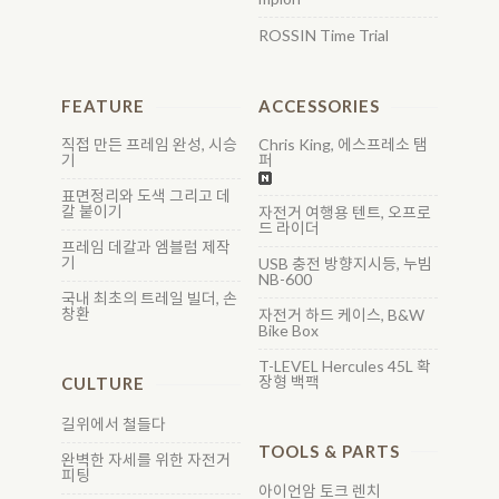
ROSSIN Time Trial
FEATURE
ACCESSORIES
직접 만든 프레임 완성, 시승
Chris King, 에스프레소 탬
기
퍼
표면정리와 도색 그리고 데
칼 붙이기
자전거 여행용 텐트, 오프로
드 라이더
프레임 데칼과 엠블럼 제작
기
USB 충전 방향지시등, 누빔
NB-600
국내 최초의 트레일 빌더, 손
창환
자전거 하드 케이스, B&W
Bike Box
T-LEVEL Hercules 45L 확
장형 백팩
CULTURE
길위에서 철들다
TOOLS & PARTS
완벽한 자세를 위한 자전거
피팅
아이언암 토크 렌치