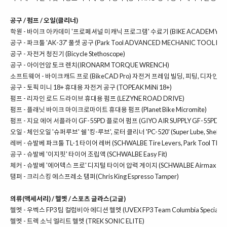
공구 / 펌프 / 오일(클리너)
학원 -
바이크 아카데미 '프로페셔널 미캐닉 프로그램' 수료기 (BIKE ACADEMY)
/
공구 - 파크툴 'AK-37' 풀셋 공구 (Park Tool ADVANCED MECHANIC TOOL KIT 
공구 -
자전거 청진기 (Bicycle Stethoscope)
공구 -
아이언암 토크 렌치(IRONARM TORQUE WRENCH)
소프트웨어 -
바이크캐드 프로 (BikeCAD Pro) 자전거 프레임 빌딩, 피팅, 디자인
공구 -
토픽 미니 18+ 휴대용 자전거 공구 (TOPEAK MiNi 18+)
펌프 -
리자인 로드 드라이브 휴대용 펌프 (LEZYNE ROAD DRIVE)
펌프 -
플래닛 바이크 마이크로마이트 휴대용 펌프 (Planet Bike Micromite)
펌프 -
지요 에어 서플라이 GF-55PD 플로어 펌프 (GIYO AIR SUPPLY GF-55PD)
오일 -
체인오일 '슈퍼루브' 쉘 '킹-루브', 로터 클리너 'PC-520' (Super Lube, Shell KI
레버 -
슈발베 파크툴 TL-1 타이어 레버 (SCHWALBE Tire Levers, Park Tool TL-1)
공구 -
슈발베 '이지핏' 타이어 조립액 (SCHWALBE Easy Fit)
체커 -
슈발베 '에어맥스 프로' 디지털 타이어 압력 게이지 (SCHWALBE Airmax Pro
탬퍼 -
크리스킹 에스프레소 탬퍼(Chris King Espresso Tamper)
의류(액세서리) / 헬멧 / 스포츠 글라스(고글)
헬멧 -
우벡스 FP3 팀 컬럼비아 에디션 헬멧 (UVEX FP3 Team Columbia Special Edi
헬멧 -
트렉 소닉 엘리트 헬멧 (TREK SONIC ELITE)