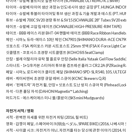
타이어 -
슈발베 울트리모 알원 타이어 (SCHWALBE ULTREMO R.1 Silver)
타이어 -
슈발베 타이어 생산 과정 in 인도네시아 생산 공장 (PT. HUNGA INDONES
타이어 -
슈발베 튜블러 타이어및 튜브 생산 과정 & 기술 개발과 테스트 (PT. HUNGA 
튜브 -
슈발베 700C SV20 경량 튜브 & SV15 (SCHWALBE 28" Tubes SV20 extra lig
테이프 -
슈발베 고압 림 테이프 (SCHWALBE HIGH-PRESSURE-RIM TAPE)
테이프 -
BBB 레이스 리본 BHT-04 핸들바 테이프 (BBB Race Ribbon Handlebar T
체인 -
시마노 듀라-에이스 10단 체인 CN7901 (SHIMANO DURA-ACE CN7901 Supe
싯포스트 -
FSA 케이포스 카본 시트포스트 25mm 셋백 (FSA K-Force Light Carbon Se
싯클램프 -
코호시스 초경량 시트클램프 (KOHOSIS SeatClamp)
안장 -
셀레 이탈리아 유탁 젤 플로우 안장 (Selle Italia Yutaak Gel Flow Saddle)
스타너트 -
1+1/8 카본 스티어러 튜브용 컴프레션 플러그 CR2.2A (PZRacing Race Ca
페달 -
시마노 로드바이크 클리트 페달 (SHIMANO SPD-SL R540, 105, ULTEGRA,
레버 -
케이씨엔씨 초경량 큐알 레버 스큐어 (KCNC Skewers Q.R)
레버 -
'핀헤드락' 자전거 휠, 안장 + 싯포스트 도난 방지 스큐어 락 (Pinhead Lock : 3 P
자석 -
다혼 폴딩 자석 (DAHON Magnetix™ Latching)
머드가드 -
에스케이에스 미니 물/흙받이 (SKS mini Mudguards)
자전거 서적 / 영화
서적 -
완벽한 자세를 위한 자전거 피팅
(2016, 필 버트)
영화 - 겁쟁이 페달, 스페어바이크(弱虫ペダル, SPARE BIKE) (2016, 나베시마 오사
서적 -
사이클 시크 : 자전거가 아닌, 자전거를 타는 당신에 관한 이야기 (2014, 