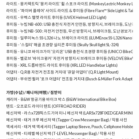
라이트 -
몽키렉트릭 '몽키 라이트' 휠 스포크 라이트 (MonkeyLectric Monkey Light
라이트 -
'파이버 플레어' 사이드 라이트 & 후미등 (Fibre Flare™ Side Light & Tail Lig
라이트 -
우벡스 헬멧 라이트 후미등 (UVEX Helmet LED Light)
후미등 -
누빔 NB-600 : USB 충전식 자전거 안전등, 방향지시, 브레이크등, 도난경보 (
후미등 -
누빔 NB-500 : 자전거 안전등, 무선 방향지시, 브레이크등, 도난경보기 (Nube
후미등 - 일루미녹스 SS-L326 나노 브레이크 라이트 (iLUMEnox SS-L326 Nano Brake
후미등 -
'스컬리' 해골 초경량 실리콘 후미등 (Skully Skull light SL-324)
후미등 -
유니코 바이크가이 '오리온' USB 충전식 초경량 후미등 (UNICO BikeGuy O
후미등 -
벨로브 '바이크윙커' 자전거 방향지시 브레이크 후미등 (VELOVE BikeWink
후미등 -
XRL 드롭바엔드 라이트 후미등 (XRL LED Handlebar Lights)
어댑터 -
Q.R용 자전거 전조등 거치대 '큐알 어댑터' (Q.R Light Mount)
어댑터 -
부쉬엔 뮐러 '포크 어댑터' 전조등 거치대 (Busch & Müller Fork Adaptor)
가방(수납) / 패니어(여행) / 짐받이
캐리어 -
B&W 항공기용 바이크 박스 (B&W International Bike Box)
텐트 -
오프로드 라이더 텐트 (OFFROAD RIDER)
메신저백 -
라스x728픽스드기어 미니 메신저 백 (LARSx728FIXEDGEAR MINI ME
메신저백 -
태거 크루 메신저 백 (Tagger Crew Messenger Bag)
/
착용 사진
액세서리 -
태거 백 액세서리 (Tagger Laptop Sleeve, Pouch, Cellphone Holster, Fl
메신저백 -
티레벨 메신저 백 (T-LEVEL Messenger Bag)
/
착용 사진