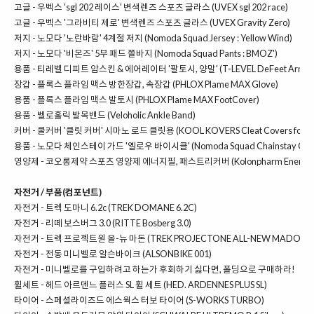
고글 - 우벡스 'sgl 202 레이스' 변색렌즈 스포츠 글라스 (UVEX sgl 202 race)
고글 -
우벡스 '그라비티 제로' 변색렌즈 스포츠 글라스 (UVEX Gravity Zero)
저지 -
노모다 '노란바람' 4계절 저지 (Nomoda Squad Jersey : Yellow Wind)
저지 -
노모다 '비몬즈' 5부 패드 쫄바지 (Nomoda Squad Pants : BMOZ')
용품 -
티레벨 디피트 암스킨 & 에어레이터 '팔토시, 양말' (T-LEVEL DeFeet Armskins
장갑 -
플록스 플라임 맥스 방한장갑, 속장갑 (PHLOX Plame MAX Glove)
용품 -
플록스 플라임 맥스 발토시 (PHLOX Plame MAX FootCover)
용품 -
벨로홀릭 발목밴드 (Veloholic Ankle Band)
커버 -
쿨커버 '클릿 커버' 시마노 로드 클릿용 (KOOL KOVERS Cleat Covers for Shi
용품 -
노모다 체인스테이 가드 '옐로우 바이시클' (Nomoda Squad Chainstay Gua
영양제 -
코오롱제약 스포츠 영양제 에너지필, 패스트리커버 (Kolonpharm Energy Fill,
자전거 / 부품(컴포넌트)
자전거 -
트렉 도마니 6.2c (TREK DOMANE 6.2C)
자전거 -
리떼 보스버그 3.0 (RITTE Bosberg 3.0)
자전거 - 트렉 프로젝트원 올-뉴 마돈 (TREK PROJECTONE ALL-NEW MADONE)
자전거 -
전동 미니벨로 알슨바이크 (ALSONBIKE 001)
자전거 -
미니벨로를 구입하려고 하는가 후회하기 싫다면, 폴딩으로 구매하라!
휠세트 -
헤드 아르덴느 플러스 SL 휠 세트 (HED. ARDENNES PLUS SL)
타이어 -
스페셜라이즈드 에스웍스 터보 타이어 (S-WORKS TURBO)