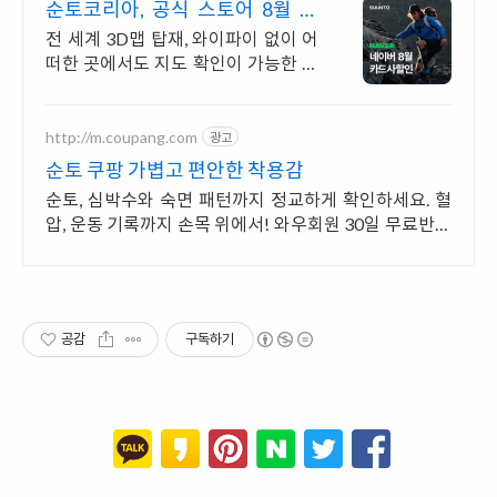
순토코리아, 공식 스토어 8월 한
달간 최대 10%
전 세계 3D맵 탑재, 와이파이 없이 어
떠한 곳에서도 지도 확인이 가능한 순
토!
http://m.coupang.com
광고
순토 쿠팡 가볍고 편안한 착용감
순토, 심박수와 숙면 패턴까지 정교하게 확인하세요. 혈
압, 운동 기록까지 손목 위에서! 와우회원 30일 무료반품
으로 만나보세요.
공감
구독하기