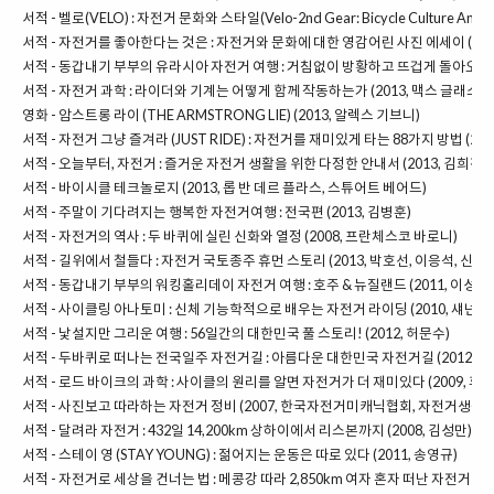
서적 - 벨로(VELO) : 자전거 문화와 스타일(Velo-2nd Gear: Bicycle Culture And S
서적 -
자전거를 좋아한다는 것은 : 자전거와 문화에 대한 영감어린 사진 에세이 (2014
서적 -
동갑내기 부부의 유라시아 자전거 여행 : 거침없이 방황하고 뜨겁게 돌아오라 (2
서적 -
자전거 과학 : 라이더와 기계는 어떻게 함께 작동하는가 (2013, 맥스 글래스킨
영화 -
암스트롱 라이 (THE ARMSTRONG LIE) (2013, 알렉스 기브니)
서적 -
자전거 그냥 즐겨라 (JUST RIDE) : 자전거를 재미있게 타는 88가지 방법 (20
서적 - 오늘부터, 자전거 : 즐거운 자전거 생활을 위한 다정한 안내서 (2013, 김희진)
서적 -
바이시클 테크놀로지 (2013, 롭 반 데르 플라스, 스튜어트 베어드)
서적 - 주말이 기다려지는 행복한 자전거여행 : 전국편 (2013, 김병훈)
서적 -
자전거의 역사 : 두 바퀴에 실린 신화와 열정 (2008, 프란체스코 바로니)
서적 -
길위에서 철들다 : 자전거 국토종주 휴먼 스토리 (2013, 박호선, 이응석, 신민하
서적 -
동갑내기 부부의 워킹홀리데이 자전거 여행 : 호주 & 뉴질랜드 (2011, 이성종,
서적 - 사이클링 아나토미 : 신체 기능학적으로 배우는 자전거 라이딩 (2010, 섀넌 
서적 -
낯설지만 그리운 여행 : 56일간의 대한민국 풀 스토리! (2012, 허문수)
서적 - 두바퀴로 떠나는 전국일주 자전거길 : 아름다운 대한민국 자전거길 (2012, 박
서적 -
로드 바이크의 과학 : 사이클의 원리를 알면 자전거가 더 재미있다 (2009, 후
서적 -
사진보고 따라하는 자전거 정비 (2007, 한국자전거미캐닉협회, 자전거생활 
서적 -
달려라 자전거 : 432일 14,200km 상하이에서 리스본까지 (2008, 김성만)
서적 -
스테이 영 (STAY YOUNG) : 젊어지는 운동은 따로 있다 (2011, 송영규)
서적 -
자전거로 세상을 건너는 법 : 메콩강 따라 2,850km 여자 혼자 떠난 자전거 여행 