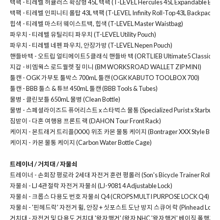
백팩 -
티레벨 허큘러스 확장형 45L 백팩 (T-LEVEL Hercules 45L Expandable Back
백팩 -
티레벨 인피니티 롤탑 43L 백팩 (T-LEVEL Infinity Roll-Top 43L Backpack)
힙색 - 티레벨 마스터 웨이스트백, 힙색 (T-LEVEL Master Waistbag)
파우치 -
티레벨 유틸리티 파우치 (T-LEVEL Utility Pouch)
파우치 -
티레벨 네펜 파우치, 안장가방 (T-LEVEL Nepen Pouch)
핸들바백 -
오트립 얼티메이트5 클래식 핸들바 백 (ORTLIEB Ultimate5 Classic)
지갑 -
비엠웍스 로드월렛 짚 미니 (BM WORKS ROAD WALLET ZIP MINI)
툴캔 -
OGK 가부토 툴박스 700mL 툴캔 (OGK KABUTO TOOLBOX 700)
툴캔 -
BBB 툴스 & 튜브 450mL 툴캔 (BBB Tools & Tubes)
물병 -
클린보틀 650mL 물병 (Clean Bottle)
물병 -
스페셜라이즈드 퓨어리스트 x 스타벅스 물통 (Specialized Purist x Starbucks W
짐받이 -
다혼 여행용 프론트 랙 (DAHON Tour Front Rack)
케이지 -
본트래거 트리플(XXX) 위조 카본 물통 케이지 (Bontrager XXX Style Bottle
케이지 -
카본 물통 케이지 (Carbon Water Bottle Cage)
트레이너 / 거치대 / 자물쇠
트레이너 -
손회장 평로라 2세대 자전거 훈련 평롤러 (Son's Bicycle Trainer Rollers
자물쇠 -
LJ 4관절락 자전거 자물쇠 (LJ-9081 4 Adjustable Lock)
자물쇠 -
크롭스 다용도 번호 자물쇠 Q4 (CROPS MULTI PURPOSE LOCK Q4)
자물쇠 -
'핀헤드락' 자전거 휠, 안장 + 싯포스트 도난 방지 스큐어 락 (Pinhead Lock : 3 
거치대 -
자전거 및 다용도 거치대 '왕자행거' (왕자 NHC '왕자행거' 베이직 폴행거 C