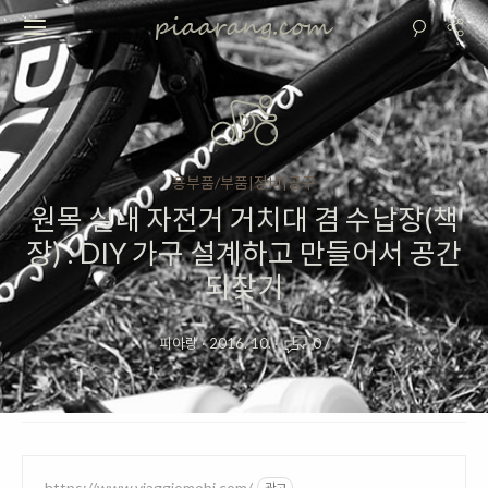
용부품/부품|정비|공구
원목 실내 자전거 거치대 겸 수납장(책
장) : DIY 가구 설계하고 만들어서 공간
되찾기
피아랑
·
2016. 10.
·
0
/
https://www.viaggiomobi.com/
광고