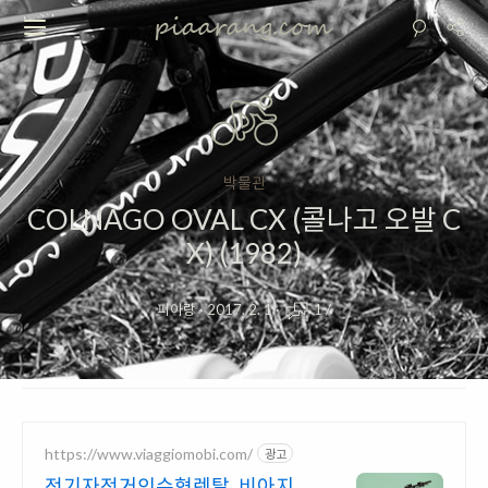
박물관
COLNAGO OVAL CX (콜나고 오발 C
X) (1982)
피아랑
·
2017. 2. 1
·
1
/
https://www.viaggiomobi.com/
광고
전기자전거인수형렌탈 비아지오