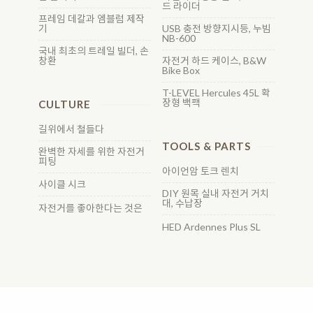
드 라이더
프레임 데칼과 엠블럼 제작
기
USB 충전 방향지시등, 누빔
NB-600
국내 최초의 트레일 빌더, 손
창환
자전거 하드 케이스, B&W
Bike Box
T-LEVEL Hercules 45L 확
장형 백팩
CULTURE
길위에서 철들다
TOOLS & PARTS
완벽한 자세를 위한 자전거
피팅
아이언암 토크 렌치
사이클 시크
DIY 원목 실내 자전거 거치
대, 수납장
자전거를 좋아한다는 것은
HED Ardennes Plus SL