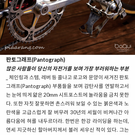
판토그래프(Pantograph)
많은 사람들이 당신의 자전거를 보며 가장 부러워하는 부분
_
체인링과 스템, 레버 등 콜나고 로고와 문양이 새겨진 판토
그래프(Pantograph) 부품들을 보며 감탄사를 연발하고서
는 눈에 띄게 얇은 20mm 시트포스트에 놀라움을 금치 못한
다. 또한 자칫 잘못하면 촌스러워 보일 수 있는 붉은색과 노
란색을 고급스럽게 잘 버무려 30년의 세월이 비켜나간 아
름다움에 혀를 내두르더라. 한번은 한강 라이딩을 하는데,
연세 지긋하신 할아버지께서 불러 세우신 적이 있다. 그는