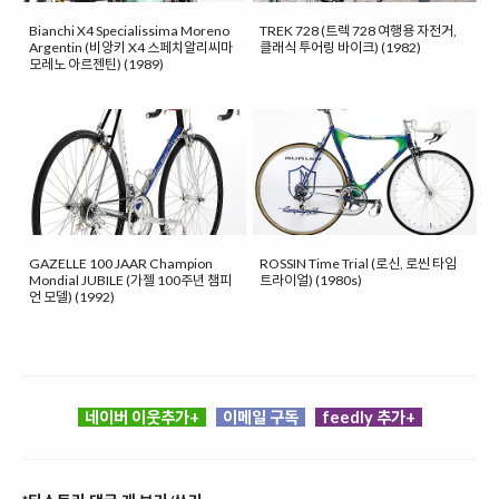
Bianchi X4 Specialissima Moreno
TREK 728 (트렉 728 여행용 자전거,
Argentin (비앙키 X4 스페치알리씨마
클래식 투어링 바이크) (1982)
모레노 아르젠틴) (1989)
GAZELLE 100 JAAR Champion
ROSSIN Time Trial (로신, 로씬 타임
Mondial JUBILE (가젤 100주년 챔피
트라이얼) (1980s)
언 모델) (1992)
네이버 이웃추가+
이메일 구독
feedly 추가+