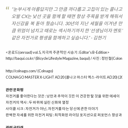
“눈부시게 아름답지만 그 만큼 까다롭고 고집이 있는 콜나고
오발 CX는 낯선 곳을 함께 할 때면 항상 주목을 받게 해줘서
자신감을 복 돋아 줬습니다. 30년의 지난 세월을 이겨낸 만
큼 위엄이 넘치고 때로는 섹시하기까지 한 ‘선생님이자 멘토’
같은 자전거로 평생을 함께하고 싶습니다.” - 김현기
<온로드(onroad) vol.5, 지극히 주관적인 시승기 : Editor's B-Edition>
http://baqui.co.kr/
(Bicycle Lifestyle Magazine, baqui) / 사진 : 정민철(Colon :D)
http://colnago.com/
(Colnago)
COLNAGO MASTER X-LIGHT AD20 (콜나고 마스터 엑스-라이트 AD20) (2003
관련 문화평
자전거를 좋아한다는 것은 : 낭만과 추억이 깃든 이 건강한 탈 것을 위한 에세이
자전거의 역사 : 두 바퀴에 실린 신화와 열정
사이클 시크 : 자전거가 아닌, 자전거를 타는 당신에 관한 이야기
완벽한 자세를 위한 자전거 피팅 :
최적화된 라이딩 포지션으로 퍼포먼스 향상과 부
관련 글타래