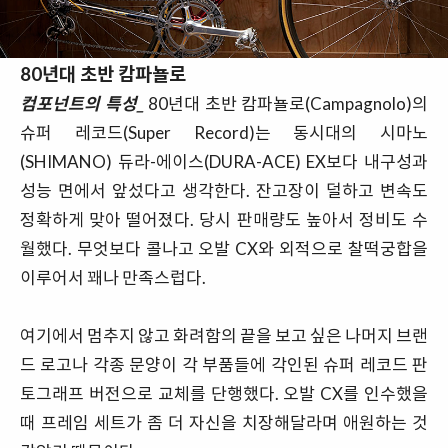
80년대 초반 캄파뇰로
컴포넌트의 특성_
80년대 초반 캄파뇰로(Campagnolo)의
슈퍼 레코드(Super Record)는 동시대의 시마노
(SHIMANO) 듀라-에이스(DURA-ACE) EX보다 내구성과
성능 면에서 앞섰다고 생각한다. 잔고장이 덜하고 변속도
정확하게 맞아 떨어졌다. 당시 판매량도 높아서 정비도 수
월했다. 무엇보다 콜나고 오발 CX와 외적으로 찰떡궁합을
이루어서 꽤나 만족스럽다.
여기에서 멈추지 않고 화려함의 끝을 보고 싶은 나머지 브랜
드 로고나 각종 문양이 각 부품들에 각인된 슈퍼 레코드 판
토그래프 버전으로 교체를 단행했다. 오발 CX를 인수했을
때 프레임 세트가 좀 더 자신을 치장해달라며 애원하는 것