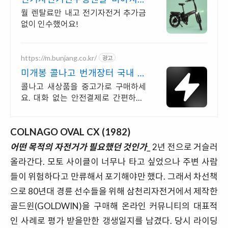
추가금0원, 출퇴근자전거마련
월 렌탈료만 내고 전기자전거 추가금
없이 인수했어요!
https://m.bunjang.co.kr/
광고
미개봉 콜나고 번개장터 국내 최
대 브랜드 중고거래
콜나고 새상품을 중고가로 구매하세
요. 대화 없는 안전결제로 간편하게!
전국 각지에서 올라오는 전국구 최다
상품 매일 10만 개 이상의 신규 상품
COLNAGO OVAL CX (1982)
업로드
어떤 목적의 자전거가 필요했던 것인가_
2년 전으로 거슬러
올라간다. 모토 사이클이 너무나 타고 싶었으나 주변 사람
들이 위험하다고 만류해서 포기해야만 했다. 그래서 차선책
으로 80년대 경륜 선수들을 위해 삼천리자전거에서 제작한
골드윈(GOLDWIN)을 구매해 온라인 커뮤니티의 대표적
인 사례로 평가 받을만한 갱생일지를 남겼다. 당시 라이딩