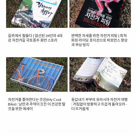
길위에서 철들다 | 엄선된 34인의 4대
완벽한 자세를 위한 자전거 피팅 | 최적
강 자전거길 국토종주 휴먼 스토리
화된 라이딩 포지션으로 퍼포먼스 향상
과 부상 방지
자전거를 좋아한다는 것은(My Cool
동갑내기 부부의 유라시아 자전거 여행
Bike) : 낭만과 추억이 깃든 이 건강한 탈
: 거침없이 방황하고 뜨겁게 돌아오라 -
것을 위한 에세이
더 뜨거웁게