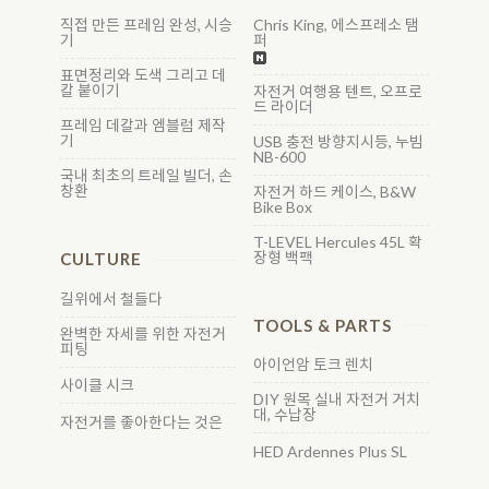
직접 만든 프레임 완성, 시승
Chris King, 에스프레소 탬
기
퍼
표면정리와 도색 그리고 데
칼 붙이기
자전거 여행용 텐트, 오프로
드 라이더
프레임 데칼과 엠블럼 제작
기
USB 충전 방향지시등, 누빔
NB-600
국내 최초의 트레일 빌더, 손
창환
자전거 하드 케이스, B&W
Bike Box
T-LEVEL Hercules 45L 확
장형 백팩
CULTURE
길위에서 철들다
TOOLS & PARTS
완벽한 자세를 위한 자전거
피팅
아이언암 토크 렌치
사이클 시크
DIY 원목 실내 자전거 거치
대, 수납장
자전거를 좋아한다는 것은
HED Ardennes Plus SL