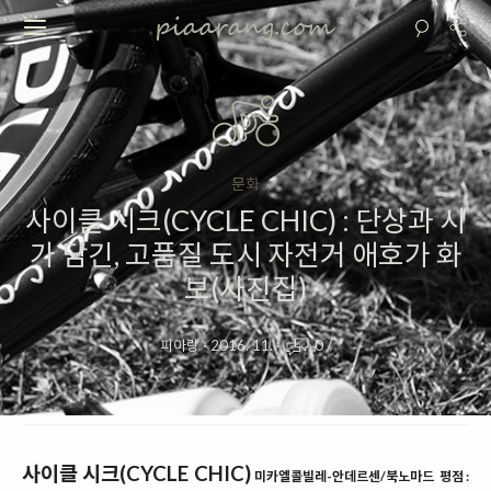
문화
사이클 시크(CYCLE CHIC) : 단상과 시
가 담긴, 고품질 도시 자전거 애호가 화
보(사진집)
피아랑
·
2016. 11.
·
0
/
사이클 시크(CYCLE CHIC)
미카엘콜빌레-안데르센/북노마드 평점 :