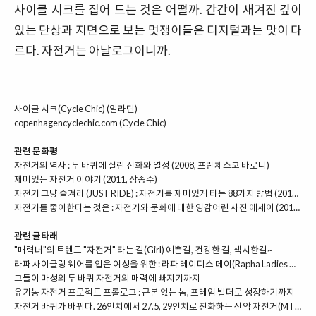
사이클 시크를 집어 드는 것은 어떨까. 간간이 새겨진 깊이
있는 단상과 지면으로 보는 멋쟁이들은 디지털과는 맛이 다
르다. 자전거는 아날로그이니까.
사이클 시크(Cycle Chic)
(알라딘)
copenhagencyclechic.com
(Cycle Chic)
관련 문화평
자전거의 역사 : 두 바퀴에 실린 신화와 열정 (2008, 프란체스코 바로니)
재미있는 자전거 이야기 (2011, 장종수)
자전거 그냥 즐겨라 (JUST RIDE) : 자전거를 재미있게 타는 88가지 방법 (2014, 그랜드 피터슨)
자전거를 좋아한다는 것은 : 자전거와 문화에 대한 영감어린 사진 에세이 (2014, 크리스 하던, 린던 맥닐)
관련 글타래
"매력녀"의 트렌드 "자전거" 타는 걸(Girl) 예쁜걸, 건강한 걸, 섹시한걸~
라파 사이클링 웨어를 입은 여성을 위한 : 라파 레이디스 데이(Rapha Ladies Day)
그들이 마성의 두 바퀴 자전거의 매력에 빠지기까지
유기농 자전거 프로젝트 프롤로그 : 근본 없는 놈, 프레임 빌더로 성장하기까지
자전거 바퀴가 바뀌다. 26인치에서 27.5, 29인치로 진화하는 산악 자전거(MTB)