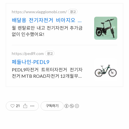
https://www.viaggiomobi.com/
광고
배달용 전기자전거 비아지오 추
가금0원, 출퇴근자전거마련
월 렌탈료만 내고 전기자전거 추가금
없이 인수했어요!
https://pedl9.com
광고
페들나인-PEDL9
PEDL9자전거 트위터자전거 전기자
전거 MTB ROAD자전거 12개월무이
자할인판매
21
구독하기