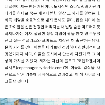
데르센이 처음 만든 개념이다. 도시적인 스타일링과 자전거
타기를 하나로 묶은 패셔너블한 일상 그 차제를 일컫는다.
비록 페달을 효율적으로 밟지 못해도 좋다. 짧은 치마에 높
은 하이힐을 신은 건강한 허벅지를 채 빌딩 숲을 미끄러지듯
빠져나가는 여자. 깔끔한 정장 차림에 광을 한껏 낸 구두를
신고 짙은 선글라스와 포마드로 치장한 채 출근하는 남자.
문뜩 거리를 걷다 이들을 바라보면 건강하며 친환경적이고
멋있기까지 하다. 이들은 도시에서 단순히 자전거 족 그 이
상의 가치를 지녔다. 저자는 자신의 블로그 ‘코펜하겐사이
클시크(copenhagencyclechic.com)’에 이들의 일상을 사
진으로 남겨 기록해 세계적으로 알려졌고, 이 책 사이클 시
크를 낸 것이다.