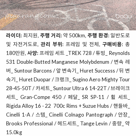
라이더:
최지원,
주행 거리:
약 500km,
주행 환경:
일반도로
및 자전거도로,
관리 부위:
프레임 및 전체,
구매비용:
총
180만원,
사양:
프레임 세트 _TREK 728 / 튜빙_ Reynolds
531 Double-Butted Manganese Molybdenum / 변속 레
버_ Suntour Barcons / 앞 변속기_ Huret Successs / 뒤 변
속기_ Huret Duopar / 크랭크_ Sugino Aero Mighty Tour
28-45-50T / 카세트_ Suntour Ultra 6 14-22T / 브레이크
세트_ Gran-Compe 450 / 페달_ SR SP-11 / 휠 세트_
Rigida Alloy 16 - 22 700c Rims + Suzue Hubs / 핸들바_
Cinelli 1-A / 스템_ Cinelli Colnago Pantograph / 안장_
Brooks Professional / 헤드세트_ Tange Levin / 중량_ 약
15.0kg