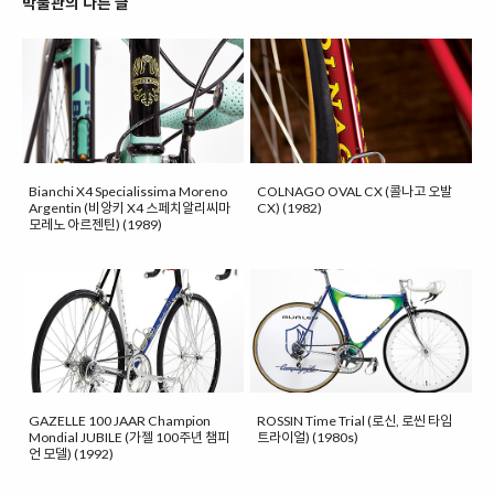
박물관의 다른 글
Bianchi X4 Specialissima Moreno
COLNAGO OVAL CX (콜나고 오발
Argentin (비앙키 X4 스페치알리씨마
CX) (1982)
모레노 아르젠틴) (1989)
GAZELLE 100 JAAR Champion
ROSSIN Time Trial (로신, 로씬 타임
Mondial JUBILE (가젤 100주년 챔피
트라이얼) (1980s)
언 모델) (1992)