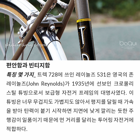
편안함과 빈티지함
특징 몇 가지_
트렉 728에 쓰인 레이놀즈 531은 영국의 존
레이놀즈(John Reynolds)가 1935년에 선보인 크로몰리
스틸 튜빙으로서 보급형 자전거 프레임의 대명사였다. 이
튜빙은 너무 무겁지도 가볍지도 않아서 평지를 달릴 때 가속
을 받아 탄력이 붙기 시작하면 지면에 낮게 깔리는 듯한 주
행감이 일품이기 때문에 먼 거리를 달리는 투어링 자전거에
적합하다.