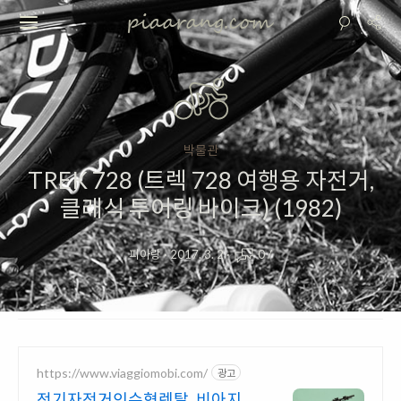
박물관
TREK 728 (트렉 728 여행용 자전거,
클래식 투어링 바이크) (1982)
피아랑
·
2017. 3. 2
·
0
/
https://www.viaggiomobi.com/
광고
전기자전거인수형렌탈 비아지오