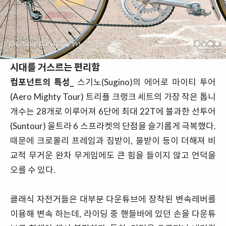
시대를 거스르는 편리함
컴포넌트의 특성_
스기노(Sugino)의 에어로 마이티 투어
(Aero Mighty Tour) 트리플 크랭크 세트의 가장 작은 톱니
개수는 28개로 이루어져 6단에 최대 22T에 불과한 선투어
(Suntour) 울트라 6 스프라켓의 단점을 슬기롭게 극복했다.
때문에 크로몰리 프레임과 짐받이, 물받이 등이 더해져 비
교적 무거운 완차 무게임에도 큰 힘을 들이지 않고 언덕을
오를 수 있다.
클래식 자전거들은 대부분 다운튜브에 장착된 변속레버를
이용해 변속 하는데, 라이딩 중 핸들바에 있던 손을 다운튜