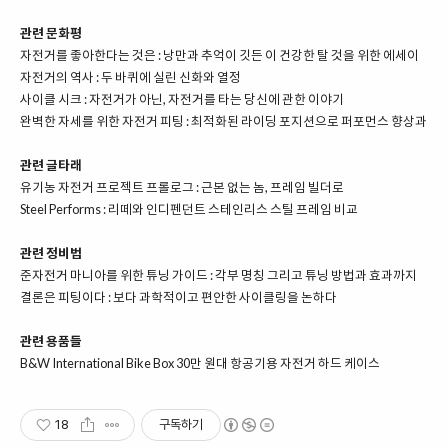
관련 문화평
자전거를 좋아한다는 것은 : 낭만과 추억이 깃든 이 건강한 탈 것을 위한 에세이
자전거의 역사 : 두 바퀴에 실린 신화와 열정
사이클 시크 : 자전거가 아닌, 자전거를 타는 당신에 관한 이야기
완벽한 자세를 위한 자전거 피팅 :
최적화된 라이딩 포지션으로 퍼포먼스 향상과 부
관련 글타래
유기농 자전거 프로젝트 프롤로그 : 근본 없는 놈, 프레임 빌더로
Steel Performs : 리떼와 인디펜던트 스테인리스 스틸 프레임 비교
관련 정비법
준자전거 마니아를 위한 튜닝 가이드 : 각부 명칭 그리고 튜닝 방법과 효과까지
결론은 피팅이다 : 보다 과학적이고 편안한 사이클링을 논하다
관련 용품들
B&W International Bike Box 30만 원대 항공기용 자전거 하드 케이스
18
구독하기