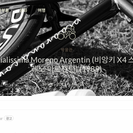
용부품
문화
여행
박물관
pecialissima Moreno Argentin (비앙키
레노 아르젠틴) (1989)
피아랑
·
2017. 5. 6
·
0
/
kr
광고