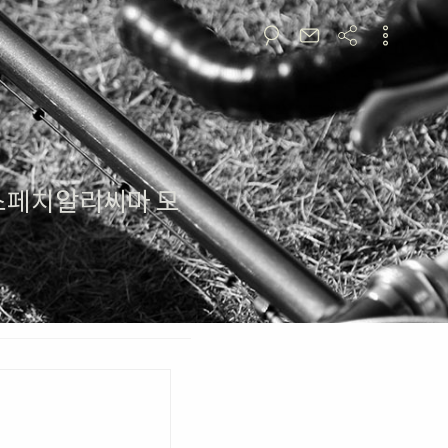
 X4 스페치알리씨마 모