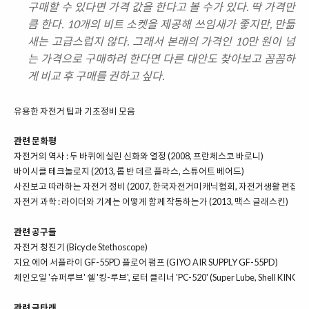
구매할 수 있다면 가격 값을 한다고 볼 수가 있다. 딱 가격만
큼 한다. 10개의 비트 소켓을 제공해 쓰임새가 좋지만, 만듦
새는 고급스럽지 않다. 그래서 본래의 가격인 10만 원이 넘
는 가격으로 구매하려 한다면 다른 대안도 찾아보고 꼼꼼하
게 비교 후 구매를 권하고 싶다.
유용한 자전거 팁과 기초정비 모음
관련 문화평
자전거의 역사 : 두 바퀴에 실린 신화와 열정 (2008, 프란체스코 바로니)
바이시클 테크놀로지 (2013, 롭 반 데르 플라스, 스튜어트 베어드)
사진보고 따라하는 자전거 정비 (2007, 한국자전거미캐닉협회, 자전거생활 편집부)
자전거 과학 : 라이더와 기계는 어떻게 함께 작동하는가 (2013, 맥스 글래스킨)
관련 공구들
자전거 청진기 (Bicycle Stethoscope)
지요 에어 서플라이 GF-55PD 플로어 펌프 (GIYO AIR SUPPLY GF-55PD)
체인오일 '슈퍼루브' 쉘 '킹-루브', 로터 클리너 'PC-520' (Super Lube, Shell KING-LU
관련 글타래