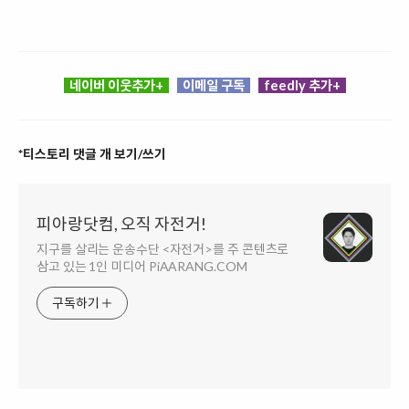
네이버 이웃추가+
이메일 구독
feedly 추가+
*티스토리 댓글 개 보기/쓰기
피아랑닷컴, 오직 자전거!
지구를 살리는 운송수단 <자전거>를 주 콘텐츠로
삼고 있는 1인 미디어 PiAARANG.COM
구독하기