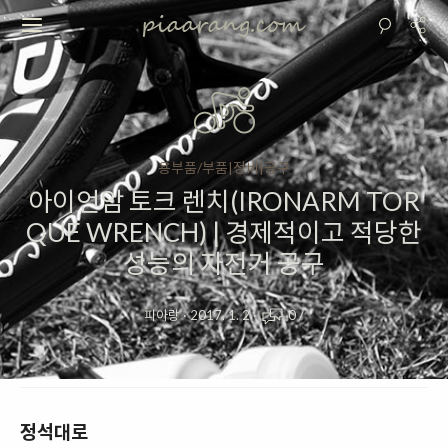
용부품/부품|정비|공구
아이언암 토크 렌치(IRONARM TOR
QUE WRENCH) | 경제적이고 적당한
성능의 자전거 공구
피아랑
·
2017. 1. 2
·
0
/
정석대로