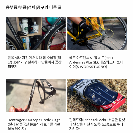
용부품/부품|정비|공구의 다른 글
원목 실내 자전거 거치대 겸 수납장(책
헤드 아르덴느 SL 휠 세트(HED
장) : DIY 가구 설계하고 만들어서 공간
Ardennes Plus SL), 에스웍스 터보 타
되찾기
이어(S-WORKS TURBO)
Bontrager XXX Style Bottle Cage
핀헤드락(Pinhead Lock) : 소중한 휠셋
(알리발 중국산 본트래거 트리플 카본
과 안장을 자전거 도둑(도난)으로 부터
물통 케이지)
지키자!