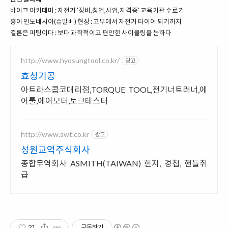
바이크 아카데미 : 자전거 '정비,창업,사업,자격증' 교육기관 수료기
흥아 인도네시아(슈발베) 현장 : 고무에서 자전거 타이어 되기까지
결론은 피팅이다 : 보다 과학적이고 편안한 사이클링을 논하다
http://www.hyosungtool.co.kr/
광고
효성기공
아트라스콥코대리점,TORQUE TOOL,전기너트러너,에
어툴,에어모터,토크테스터
http://www.swt.co.kr
광고
성원교역주식회사
종합무역회사 ASMITH(TAIWAN) 힌지, 경첩, 핸들취
급
21
구독하기