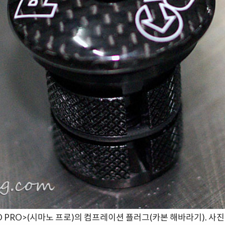
NO PRO>(시마노 프로)의 컴프레이션 플러그(카본 해바라기). 사