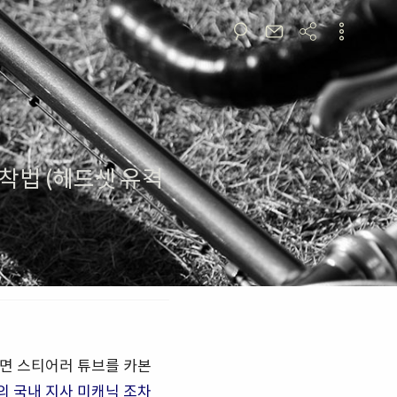
착법 (헤드셋 유격
자면 스티어러 튜브를 카본
의 국내 지사 미캐닉 조차