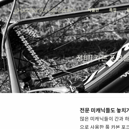
박물관
특집
정비] 카본 포크
전문 미캐닉들도 놓치
많은 미캐닉들이 간과 하
으로 사용한 풀 카본 포