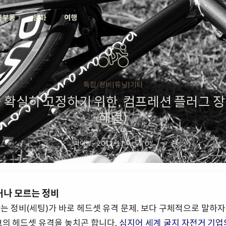
용부품
문화
여행
특집/정비|튜닝|기타
를 확실히 고정하기 위한, 컴프레션 플러그 장
해결)
피아랑
·
2012. 11.
·
0
/
거나 모르는
정비
는 정비(세팅)가 바로 헤드셋 유격 문제. 보다 구체적으로 말하
크의 헤드셋 유격을 놓치곤 합니다.
심지어 세계 굴지 자전거 기업