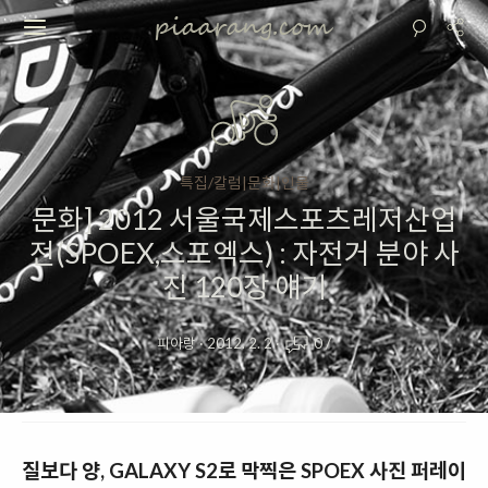
특집/칼럼|문화|인물
문화] 2012 서울국제스포츠레저산업
전(SPOEX,스포엑스) : 자전거 분야 사
진 120장 얘기
피아랑
·
2012. 2. 2
·
0
/
질보다 양, GALAXY S2로 막찍은 SPOEX 사진 퍼레이