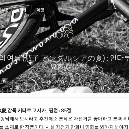
용부품
문화
여행
문화
의 여름 (茄子 アンダルシアの夏) : 안다
묘한 여운
피아랑
·
2009. 1. 1
·
0
/
の夏
감독 키타로 코사카_ 평점 : 85점
고형님께서 보시라고 추천해준 본작은 자전거를 좋아하고 본격 취미
를 소재로 한 작품이다. 사실 자전거 만화나 영화를 봐야지 봐야지