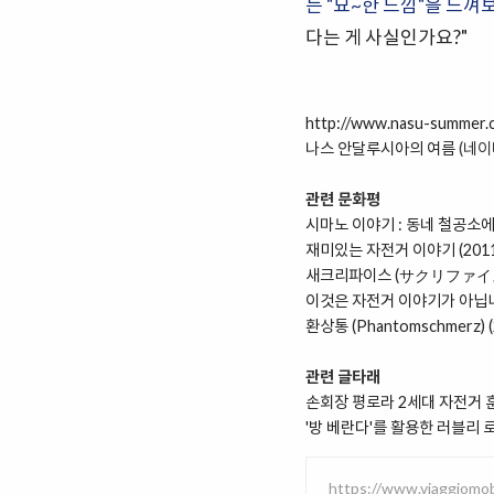
는 "묘~한 느낌"을 느
다는 게 사실인가요?"
http://www.nasu-summer.
나스 안달루시아의 여름
(네이
관련 문화평
시마노 이야기 : 동네 철공소에
재미있는 자전거 이야기 (2011
새크리파이스 (サクリファイス) 
이것은 자전거 이야기가 아닙니다 (I
환상통 (Phantomschmerz) 
관련 글타래
손회장 평로라 2세대 자전거 훈련 롤러 
'방 베란다'를 활용한 러블리 
https://www.viaggiomo