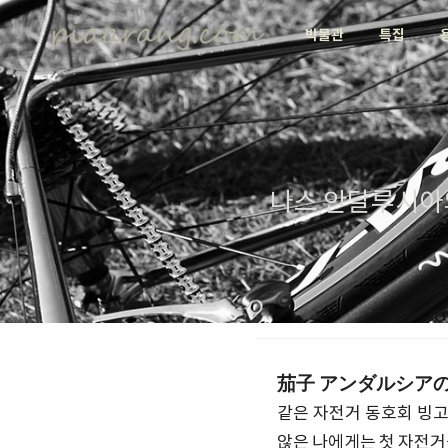
박물관
특집
나스 안달루시아
茄子 アンダルシア
같은 자전거 동호회 빙
않은 나에게는 첫 자전거