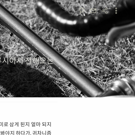
루시아서 전해오는
로 삼게 된지 얼마 되지
 봐야지 하다가. 귀차니즘