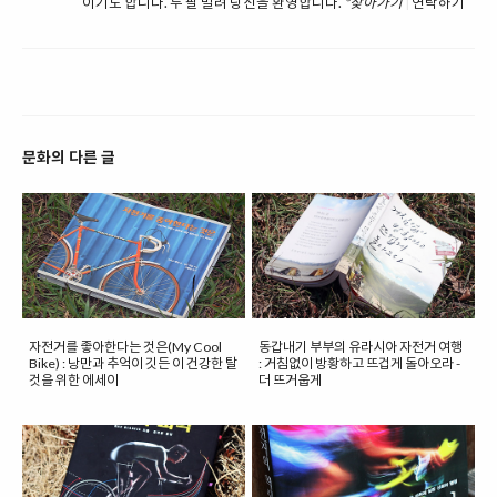
이기도 합니다. 두 팔 벌려 당신을 환영합니다.
*찾아가기
|
연락하기
문화의 다른 글
자전거를 좋아한다는 것은(My Cool
동갑내기 부부의 유라시아 자전거 여행
Bike) : 낭만과 추억이 깃든 이 건강한 탈
: 거침없이 방황하고 뜨겁게 돌아오라 -
것을 위한 에세이
더 뜨거웁게