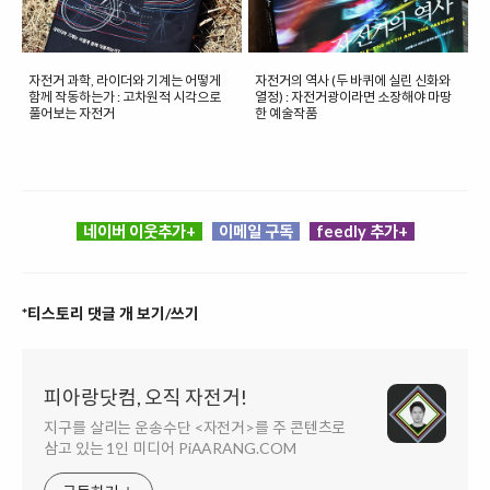
자전거 과학, 라이더와 기계는 어떻게
자전거의 역사 (두 바퀴에 실린 신화와
함께 작동하는가 : 고차원적 시각으로
열정) : 자전거광이라면 소장해야 마땅
풀어보는 자전거
한 예술작품
네이버 이웃추가+
이메일 구독
feedly 추가+
*티스토리 댓글 개 보기/쓰기
피아랑닷컴, 오직 자전거!
지구를 살리는 운송수단 <자전거>를 주 콘텐츠로
삼고 있는 1인 미디어 PiAARANG.COM