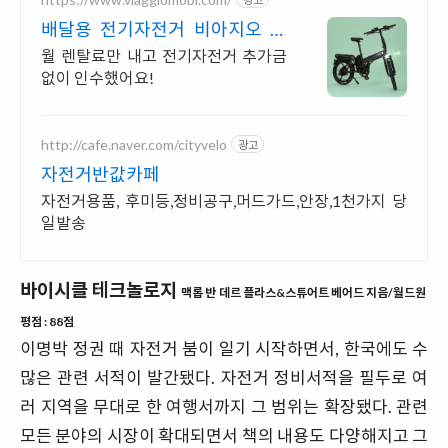
배달용 전기자전거 비아지오 인
수형 렌탈,완납시 내자전거
월 렌탈료만 내고 전기자전거 추가금
없이 인수했어요!
http://cafe.naver.com/cityvelo
광고
자전거반값카페
자전거용품, 후미등,정비공구,머드가드,안장,1천가지 당
일발송
바이시클 테크놀로지
맥롭 반 데르 플라스&스튜어트 베어드
지음
/월드원
평점 : 88
점
이명박 정권 때 자전거 붐이 일기 시작하면서, 한국에도 수
많은 관련 서적이 발간됐다. 자전거 정비서적을 필두로 여
러 지역을 무대로 한 여행서까지 그 범위는 확장됐다. 관련
모든 분야의 시장이 확대되면서 책의 내용도 다양해지고 그