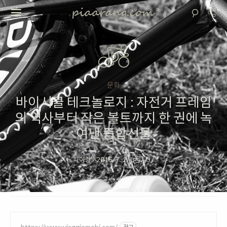
문화
바이시클 테크놀로지 : 자전거 프레임
의 역사부터 작은 볼트까지 한 권에 녹
여낸 종합선물
피아랑
·
2015. 7. 2
·
0
/
https://www.viaggiomobi.com/
광고