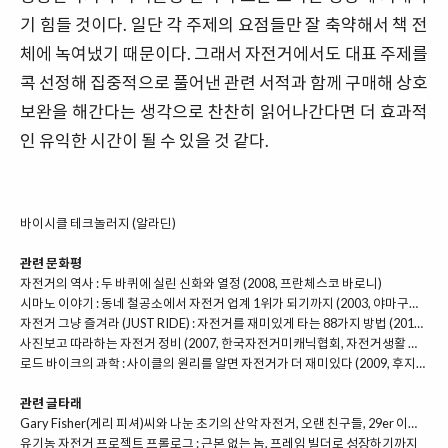
기 힘들 것이다. 일단 각 주제의 요점들만 잘 축약해서 책 전
체에 녹여냈기 때문이다. 그래서 자전거에서도 대표 주제를
콕 선정해 집중적으로 풀어낸 관련 서적과 함께 구매해 상호
보완을 해간다는 생각으로 찬찬히 읽어나간다면 더 효과적
인 유익한 시간이 될 수 있을 것 같다.
바이시클 테크놀러지 (알라딘)
관련 문화평
자전거의 역사 : 두 바퀴에 실린 신화와 열정 (2008, 프란체스코 바로니)
시마노 이야기 : 동네 철공소에서 자전거 업계 1위가 되기까지 (2003, 야마구치 가즈유키)
자전거 그냥 즐겨라 (JUST RIDE) : 자전거를 재미있게 타는 88가지 방법 (2014, 그랜드 피터슨)
사진보고 따라하는 자전거 정비 (2007, 한국자전거미캐닉협회, 자전거생활 편집부)
로드 바이크의 과학 : 사이클의 원리를 알면 자전거가 더 재미있다 (2009, 후지노 노리아키)
관련 글타래
Gary Fisher(게리 피셔)씨와 나눈 초기의 산악 자전거, 오랜 친구들, 29er 이야기
유기농 자전거 프로젝트 프롤로그 : 근본 없는 놈, 프레임 빌더로 성장하기까지