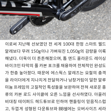
이로써 지난해 선보였던 전 세계 100대 한정 스마트 웰드
알레보다 무려 150g이나 가벼워진 1,050g의 감량을 이룩
해냈다. 더욱이 더 튼튼해졌으며, 톱 엔드 올라운드 레이싱
바이크인 타막의 풀 카본 포크를 채용하여 전체적인 완성도
가 한층 높아졌다. 때문에 에스웍스 알레즈는 요철의 충격
을 라이더에게 지나치게 전달하거나 낭창거림이 덜한 알루
미늄 프레임의 고질적인 특성들을 보완하여 전혀 새로운 종
류의 카본 로드 사이클에 오른 느낌을 선사하였다. 아울러
비대칭 테이퍼드 헤드튜브로 인하여 핸들링이 믿음직스럽
고, 두껍게 성형된 다운튜브와 BB쉘에는 오버사이즈 세라