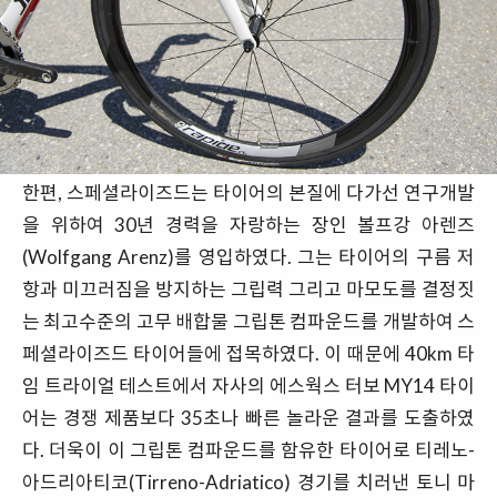
한편, 스페셜라이즈드는 타이어의 본질에 다가선 연구개발
을 위하여 30년 경력을 자랑하는 장인 볼프강 아렌즈
(Wolfgang Arenz)를 영입하였다. 그는 타이어의 구름 저
항과 미끄러짐을 방지하는 그립력 그리고 마모도를 결정짓
는 최고수준의 고무 배합물 그립톤 컴파운드를 개발하여 스
페셜라이즈드 타이어들에 접목하였다. 이 때문에 40km 타
임 트라이얼 테스트에서 자사의 에스웍스 터보 MY14 타이
어는 경쟁 제품보다 35초나 빠른 놀라운 결과를 도출하였
다. 더욱이 이 그립톤 컴파운드를 함유한 타이어로 티레노-
아드리아티코(Tirreno-Adriatico) 경기를 치러낸 토니 마