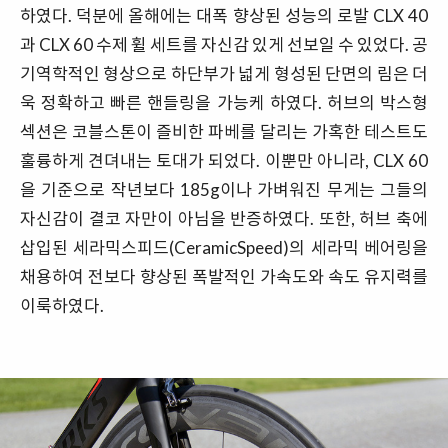
하였다. 덕분에 올해에는 대폭 향상된 성능의 로발 CLX 40
과 CLX 60 수제 휠 세트를 자신감 있게 선보일 수 있었다. 공
기역학적인 형상으로 하단부가 넓게 형성된 단면의 림은 더
욱 정확하고 빠른 핸들링을 가능케 하였다. 허브의 박스형
섹션은 코블스톤이 즐비한 파베를 달리는 가혹한 테스트도
훌륭하게 견뎌내는 토대가 되었다. 이뿐만 아니라, CLX 60
을 기준으로 작년보다 185g이나 가벼워진 무게는 그들의
자신감이 결코 자만이 아님을 반증하였다. 또한, 허브 축에
삽입된 세라믹스피드(CeramicSpeed)의 세라믹 베어링을
채용하여 전보다 향상된 폭발적인 가속도와 속도 유지력를
이룩하였다.