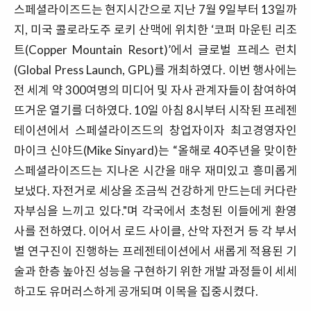
스페셜라이즈드는 현지시간으로 지난 7월 9일부터 13일까
지, 미국 콜로라도주 로키 산맥에 위치한 ‘코퍼 마운틴 리조
트(Copper Mountain Resort)’에서 글로벌 프레스 런치
(Global Press Launch, GPL)를 개최하였다. 이번 행사에는
전 세계 약 300여명의 미디어 및 자사 관계자들이 참여하여
뜨거운 열기를 더하였다. 10일 아침 8시부터 시작된 프레젠
테이션에서 스페셜라이즈드의 창업자이자 최고경영자인
마이크 신야드(Mike Sinyard)는 “올해로 40주년을 맞이한
스페셜라이즈드는 지나온 시간을 매우 재미있고 흥미롭게
보냈다. 자전거로 세상을 조금씩 건강하게 만드는데 커다란
자부심을 느끼고 있다."며 각국에서 초청된 이들에게 환영
사를 전하였다. 이어서 로드 사이클, 산악 자전거 등 각 부서
별 연구진이 진행하는 프레젠테이션에서 새롭게 적용된 기
술과 한층 높아진 성능을 구현하기 위한 개발 과정들이 세세
하고도 유머러스하게 공개되며 이목을 집중시켰다.