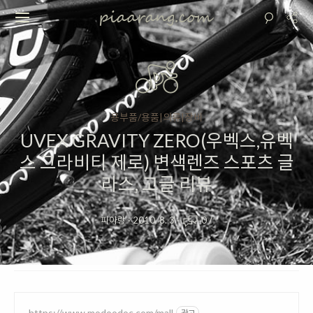
용부품/용품|의류|장비
UVEX GRAVITY ZERO(우벡스,유벡
스 그라비티 제로) 변색렌즈 스포츠 글
라스, 고글 리뷰
피아랑
·
2010. 8. 3
·
0
/
https://www.modoodoc.com/mall
광고