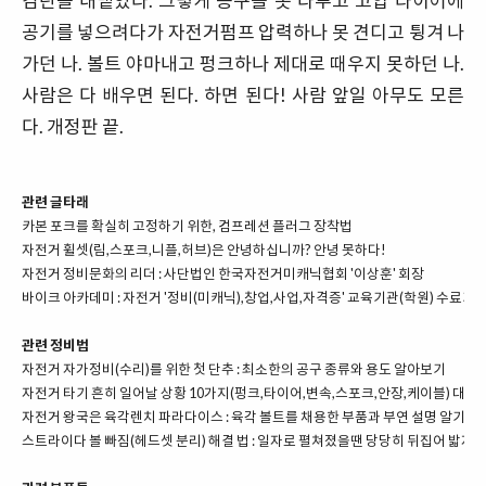
감탄을 내뱉었다. 그렇게 공구를 못 다루고 고압 타이어에
공기를 넣으려다가 자전거펌프 압력하나 못 견디고 튕겨 나
가던 나. 볼트 야마내고 펑크하나 제대로 때우지 못하던 나.
사람은 다 배우면 된다. 하면 된다! 사람 앞일 아무도 모른
다. 개정판 끝.
관련 글타래
카본 포크를 확실히 고정하기 위한, 컴프레션 플러그 장착법
자전거 휠셋(림,스포크,니플,허브)은 안녕하십니까? 안녕 못하다!
자전거 정비문화의 리더 : 사단법인 한국자전거미캐닉협회 '이상훈' 회장
바이크 아카데미 : 자전거 '정비(미캐닉),창업,사업,자격증' 교육기관(학원) 수료기
관련 정비법
자전거 자가정비(수리)를 위한 첫 단추 : 최소한의 공구 종류와 용도 알아보기
자전거 타기 흔히 일어날 상황 10가지(펑크,타이어,변속,스포크,안장,케이블) 대처
자전거 왕국은 육각렌치 파라다이스 : 육각 볼트를 채용한 부품과 부연 설명 알기
스트라이다 볼 빠짐(헤드셋 분리) 해결 법 : 일자로 펼쳐졌을땐 당당히 뒤집어 밟자!