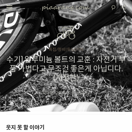
특집/정비|튜닝|기타
수기] 알루미늄 볼트의 교훈 : 자전거 부
품 가볍다고 무조건 좋은게 아닙디다.
(개정판)
피아랑
·
2012. 3. 1
·
0
/
웃지 못 할 이야기