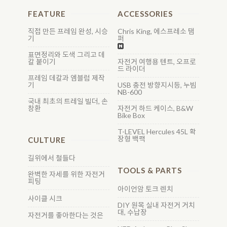
FEATURE
ACCESSORIES
직접 만든 프레임 완성, 시승
Chris King, 에스프레소 탬
기
퍼
표면정리와 도색 그리고 데
칼 붙이기
자전거 여행용 텐트, 오프로
드 라이더
프레임 데칼과 엠블럼 제작
기
USB 충전 방향지시등, 누빔
NB-600
국내 최초의 트레일 빌더, 손
창환
자전거 하드 케이스, B&W
Bike Box
T-LEVEL Hercules 45L 확
장형 백팩
CULTURE
길위에서 철들다
TOOLS & PARTS
완벽한 자세를 위한 자전거
피팅
아이언암 토크 렌치
사이클 시크
DIY 원목 실내 자전거 거치
대, 수납장
자전거를 좋아한다는 것은