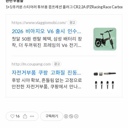
관련 부품들
1+1/8 카본 스티어러 튜브용 컴프레션 플러그 CR2.2A (PZRacing Race Carbon 1+1
https://www.viaggiomobi.com/
광고
2026 비아지오 V6 출시 인수형
렌탈,완납시 내자전거
첫달 50원 렌탈 혜택, 삼성 배터리 장
착, 더 두꺼워진 프레임의 V6 전기자
전거
http://m.coupang.com
광고
자전거부품 쿠팡 고화질 진동방
지 쾌적하게
후방 시야 확보, 흔들림 없는 고정으로
안전한 자전거부품, 쿠팡에서 만나보
세요. 쉬운 장착과 한 손 조작 가능한
자전거용품, 편의성을 더해보세요.
16
구독하기