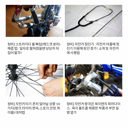
정비] 스트라이다 볼 빠짐(헤드셋 분리)
정비] 자전거 청진기 : 자전거 아플때 청
해결 법 : 일자로 펼쳐졌을땐 당당히 뒤
진기 이용해 원인 찾기! 소개 및 자전거
집어 밟자!
에 사용법
정비] 자전거 타기 흔히 일어날 상황 10
정비] 자전거 왕국은 육각렌치 파라다이
가지(펑크,타이어,변속,스포크,안장,케
스 : 육각 볼트를 채용한 부품과 부연 설
이블) 대처법
명 알기