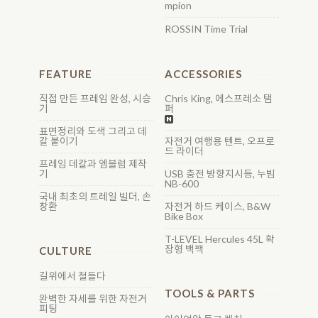
mpion
ROSSIN Time Trial
FEATURE
ACCESSORIES
직접 만든 프레임 완성, 시승
Chris King, 에스프레소 탬
기
퍼
표면정리와 도색 그리고 데
칼 붙이기
자전거 여행용 텐트, 오프로
드 라이더
프레임 데칼과 엠블럼 제작
기
USB 충전 방향지시등, 누빔
NB-600
국내 최초의 트레일 빌더, 손
창환
자전거 하드 케이스, B&W
Bike Box
T-LEVEL Hercules 45L 확
장형 백팩
CULTURE
길위에서 철들다
TOOLS & PARTS
완벽한 자세를 위한 자전거
피팅