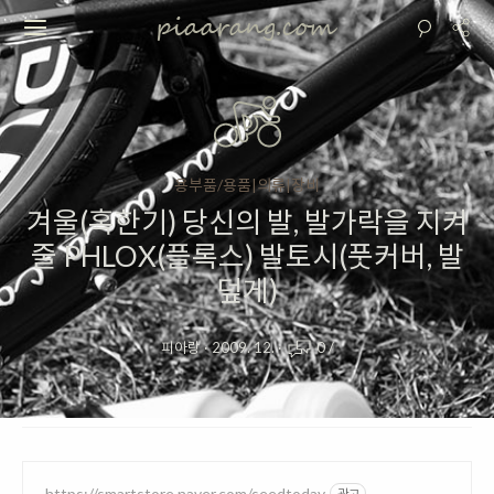
용부품/용품|의류|장비
겨울(혹한기) 당신의 발, 발가락을 지켜
줄 PHLOX(플록스) 발토시(풋커버, 발
덮게)
피아랑
·
2009. 12.
·
0
/
https://smartstore.naver.com/seedtoday
광고