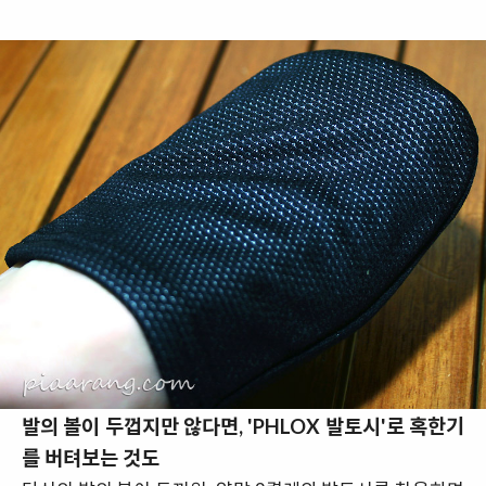
발의 볼이 두껍지만 않다면, 'PHLOX 발토시'로 혹한기
를 버텨보는 것도