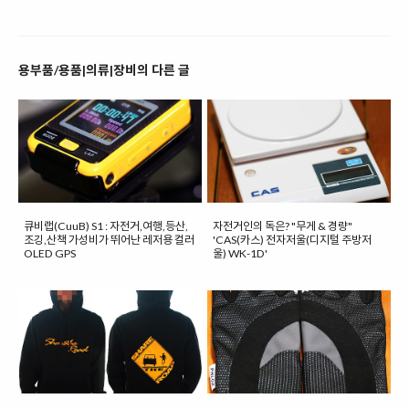
용부품/용품|의류|장비의 다른 글
큐비랩(CuuB) S1 : 자전거,여행,등산,
자전거인의 독은? "무게 & 경량"
조깅,산책 가성비가 뛰어난 레저용 컬러
'CAS(카스) 전자저울(디지털 주방저
OLED GPS
울) WK-1D'