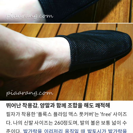
뛰어난 착용감, 양말과 함께 조합을 해도 쾌적해
필자가 착용한 '플록스 플라임 맥스 풋커버'는 'free' 사이즈
다. 나의 신발 사이즈는 260정도며, 발의 볼은 보통 넓이 수
준이다.
발가락을 이리저리 움직일 때 발토시가 발가락을