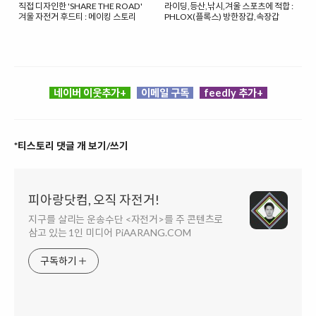
직접 디자인한 'SHARE THE ROAD'
라이딩,등산,낚시,겨울 스포츠에 적합 :
겨울 자전거 후드티 : 메이킹 스토리
PHLOX(플록스) 방한장갑,속장갑
네이버 이웃추가+
이메일 구독
feedly 추가+
*티스토리 댓글 개 보기/쓰기
피아랑닷컴, 오직 자전거!
지구를 살리는 운송수단 <자전거>를 주 콘텐츠로
삼고 있는 1인 미디어 PiAARANG.COM
구독하기