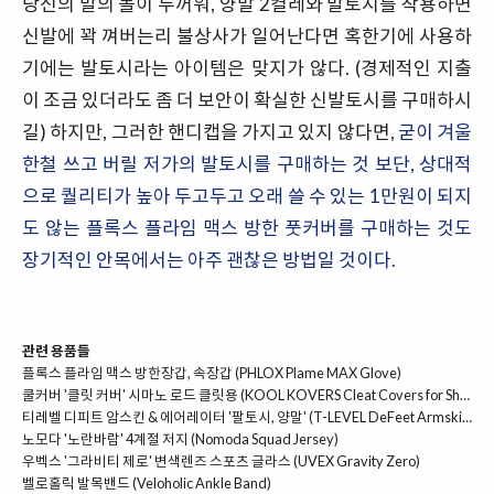
당신의 발의 볼이 두꺼워, 양말 2켤레와 발토시를 착용하면
신발에 꽉 껴버는리 불상사가 일어난다면 혹한기에 사용하
기에는 발토시라는 아이템은 맞지가 않다. (경제적인 지출
이 조금 있더라도 좀 더 보안이 확실한 신발토시를 구매하시
길) 하지만, 그러한 핸디캡을 가지고 있지 않다면,
굳이 겨울
한철 쓰고 버릴 저가의 발토시를 구매하는 것 보단, 상대적
으로 퀄리티가 높아 두고두고 오래 쓸 수 있는 1만원이 되지
도 않는 플록스 플라임 맥스 방한 풋커버를 구매하는 것도
장기적인 안목에서는 아주 괜찮은 방법일 것이다.
관련 용품들
플록스 플라임 맥스 방한장갑, 속장갑 (PHLOX Plame MAX Glove)
쿨커버 '클릿 커버' 시마노 로드 클릿용 (KOOL KOVERS Cleat Covers for Shimano SPD-SL)
티레벨 디피트 암스킨 & 에어레이터 '팔토시, 양말' (T-LEVEL DeFeet Armskins & Aireator)
노모다 '노란바람' 4계절 저지 (Nomoda Squad Jersey)
우벡스 '그라비티 제로' 변색렌즈 스포츠 글라스 (UVEX Gravity Zero)
벨로홀릭 발목밴드 (Veloholic Ankle Band)