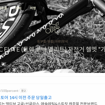
용부품
문화
여행
용부품/용품|의류|장비
IC ELITE (트렉 소닉 엘리트) 자전거 헬멧 
피아랑
·
2009. 3. 2
·
0
/
m/100percent
광고
토어 14시 이전 주문 당일출고
르는 액티브 고글/선글라스, 애슬레틱&스트릿 캐주얼 전문브랜드