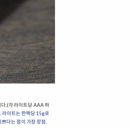
.(각 라이트당 AAA 하
 라이트는 한짝당 15g로
이쁘다는 점이 가장 장점
.