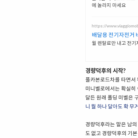
에 놀라지 마세요
https://www.viaggiomo
배달용 전기자전거 
월 렌탈료만 내고 전기
경량덕후의 시작?
풀카본로드차를 타면서 무
미니벨로에서는 확실히 
달든 원래 폴딩 미벨은 
니 뭘 하나 달아도 확 무
경량덕후라는 말은 남의 
도 없고 경량덕후의 기본 요