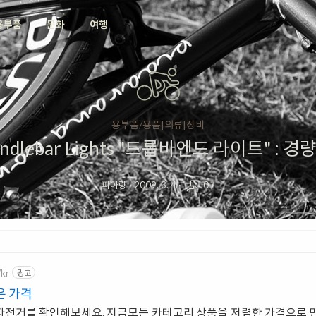
용부품
문화
여행
용부품/용품|의류|장비
andlebar Lights "드롭바엔드 라이트" :
피아랑
·
2009. 3. 4
·
0
/
kr
광고
은 가격
전거를 확인해보세요. 지금모든 카테고리 상품을 저렴한 가격으로 