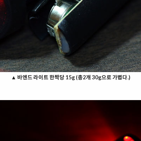
▲
바엔드 라이트 한짝당 15g (총2개 30g으로 가볍다.)