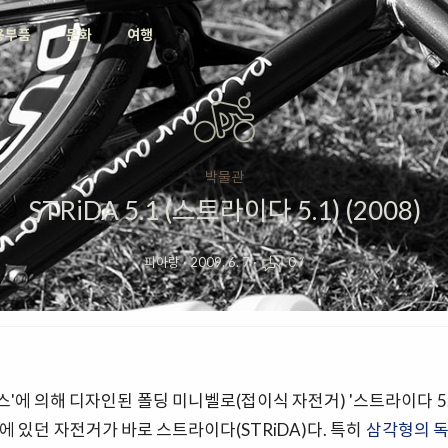
용부품
문화
여행
박물관
STRiDA 5.1 (스트라이다 5.1) (2008)
피아랑
·
2009. 6. 7
·
0
/
스'에 의해 디자인된 폴딩 미니벨로(접이식 자전거) '스트라이다 5.1
 있던 자전거가 바로 스트라이다(STRiDA)다. 특히
삼각형의 독