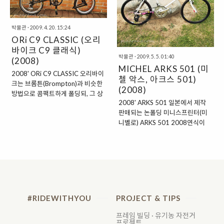
하여, 경량과 품질 두 마리 토끼를
의 프레임이다. 요즘 시대에는 많은
잡았다. 본 자전거는 어느 한쪽에 치
이들이 카본 소재로 만들어진 프레
우치지 않고, 골고루 양질의 퀄리티
박물관
·
2009. 4. 20. 15:24
임을 선호하는 추세이지만, 클래식
의 좋은 부품을 사용한 고급 아메리
ORi C9 CLASSIC (오리
한 멋을 추구하는 일부 매니아층들
칸 스타일의 로드 바이크다.
은 아직도 얇고 가늘며 특유의 낭창
바이크 C9 클래식)
GIMYO(기묘)'s JAMIS ECLIPS..
박물관
·
2009. 5. 5. 01:40
거림 도로에 쫙 붙는 승차감을 느낄
(2008)
MICHEL ARKS 501 (미
수 있는 크로몰리 프레임을 선호한
2008' ORi C9 CLASSIC 오리바이
첼 악스, 아크스 501)
다. 그중 영사이클의 KAYAK(카약)
크는 브롬튼(Brompton)과 비슷한
(2008)
은 MADE IN KOREA, 핸드메이드
방법으로 콤팩트하게 폴딩되, 그 상
그리고 라이더의 신체치수의 맞게
2008' ARKS 501 일본에서 제작
태로 자전거를 밀고 갈 수 있음이 특
커스텀 디자인 된다는 특징이 있다.
판매되는 논폴딩 미니스프린터(미
징이며, 단단하면서도 질리지 않는
KAYAK은 핸..
니벨로) ARKS 501 2008연식이
디자인 그리고 외장형 구동계를 사
다. 501 모델은 화이트/레드/블랙
용한 것이 브롬톤과 큰 차이 점 이
프레임 색상의 모델이 있으며, 중급
다. 16인치 바퀴로 속도를 내기에는
입문용 미니스프린터로서 괜찮은
다소 무리가 있으며, 동네 마실, 장
선택이 되지 않을까 한다. 얄쌍한 다
보기 등으로 안성맞춤인 폴딩 미니
이아몬드 형태의 크로몰리 프레임
벨로다. ▲ ORi folding unfolding
과 깔끔한 데칼, 일제라는 점이 플러
(동영상) BINGO(빙고)'s ORi C9
스 요인 국내에서 인지도는 크게 높
CLASSIC 오리 바이크 C9 클래식
#RIDEWITHYOU
PROJECT & TIPS
지 않지만 적당한 가격에 451 휠 사
은 기존 시마노 카프레오 뒷드레일
이즈의 일본산 미니스프린터라는
러에서 티아그라 리어 디레일러로
프레임 빌딩 · 유기농 자전거
프로젝트
점에서 소수의 악스 매니아들이 있
업그레이드 됐음 다소 기다란 핸들