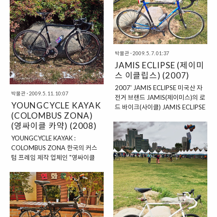
바이크 생산, 판매 업체로 자리 잡았
Biking Magazine's coveted "Bike
다. DAHON은 친환경적인 라이프
of the Year Award", 1994) 델타
스타일을 추구하는 사람들을 위한
리니어 Downtube 설계를 위한 미
녹색 모빌리티 솔루션을 만드는 기
국 특허 획득(Delta Linear
업 철학을 가지고 있다. 월드 와이드
Downtube design, 1998) 세계 최
폴딩 바이크(자전거) 생산 업체,
박물관
·
2009. 5. 7. 01:37
초의 "Softtail(소프트테일)" 자전거
DAHON(다혼)의 제트(젯)스트림
JAMIS ECLIPSE (제이미
등이 있으며..
P8은 20인치 폴딩 미니벨로서는
스 이클립스) (2007)
드문 '풀 서스페션(풀샥)' 바이크다.
2007' JAMIS ECLIPSE 미국산 자
BRONZE(브론즈) 컬러와 묵직한
박물관
·
2009. 5. 11. 10:07
전거 브랜드 JAMIS(제이미스)의 로
프레임 디자인 덕에 밀리터리 룩을
YOUNGCYCLE KAYAK
드 바이크(사이클) JAMIS ECLIPSE
추구하는 사람 혹은 튼튼한 이미지
(COLOMBUS ZONA)
2007연식은 얇은 크로몰리와 가벼
의 자전거를 찾는 사람에게 매력적
(영싸이클 카약) (2008)
운 카본(Carbon)을 적절히 조합해,
으로 다가오는 스포티한 폴딩 미니..
카본 특유의 굵직굵직하면서도 스
YOUNGCYCLE KAYAK :
포티한 디자인과 달리 클래식한 크
COLOMBUS ZONA 한국의 커스
로몰리 자전거의 매력을 한껏 살린
텀 프레임 제작 업체인 "영싸이클
것이 포인트다. 유명한 영국산
(YOUNG CYCLE)"의 브랜드
REYNOLDS(레이놀즈) 크로몰리
KAYAK(카약, Korea Ace
튜브를 사용하고, 캄파뇰로
Youngcycle Art Kollege)의 제품
(Campagnolo) 센토(CENTAUR)
으로서 크로몰리 튜브
구동계를 사용하였으며, 적절한 파
'COLUMBUS ZONA(콜럼버스 조
츠에 카본 재질의 부품을 고루 사용
나)'을 이용해 빌딩을 한 러그 방식