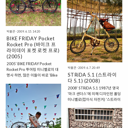
학을 가지고 있다. 요즘 들어 다혼
1995년 1월부터 1년여 간의 준비
(DAHON)의 자전거들은 폴딩이 되
기간을 거쳐 1996년 1월 설립된 고
지 않으면 분리가 되게 만들고 있다.
급 자전거 브랜드다. 첼로(CELLO)
자사의 미니벨로 우베공
는 현악기 '첼로'처럼 중후하고 고귀
(Wobbegong)를 제외 한다면 거의
하며 오래도록 간직하고 싶은 고품
박물관
·
2009. 6. 15. 14:20
모든 모델들이 접히거나 분리가 된
격 제품만을 만들겠다는 의지를 가
BIKE FRIDAY Pocket
다. 마코(MAKO)는 다혼의 제품으
지고 있다. COLNAGO, GT,
Rocket Pro (바이크 프
로서는 드물게 폴딩이나 분리가 되
SCHWINN 같은 세계적인 완성차
라이데이 포켓 로켓 프로)
지 않는 모델이다. DAHON은 모델
및 SHIMANO, GIRO, BELL, BBB,
(2005)
명을 '상어'의 이름으로 짓는 걸로
CASTELLI, SIDI등의 용품과 부품
유명한데 그중 앞..
80여개의 해외 브랜드를 수입 유통
2005' BIKE FRIDAY Pocket
하기도 하지만, CEL..
박물관
·
2009. 6. 7. 20:49
Rocket Pro 투어링 미니벨로의 대
STRiDA 5.1 (스트라이
명사 하면, 많은 이들이 바로 'Bike
다 5.1) (2008)
Friday(BF, 바이크 프라이데이, 바
프)'를 떠올린다. 그도 그럴 것이
2008' STRiDA 5.1 1987년 영국
Bike Friday(바이크 프라이데이, 바
'마크 샌더스'에 의해 디자인된 폴딩
프)의 창업주 'Hanz scholz'는 뛰어
미니벨로(접이식 자전거) '스트라이
난 성능의 투어링(여행) 자전거를
다 5.1' 2008연식이다. 2008년 미
만들겠다는 일념으로 1991년 다이
니벨로 돌풍의 핵심에 있던 자전거
아몬드 프레임의 '뉴 월드 투어리스
가 바로 스트라이다(STRiDA)다. 특
트' 프로토타입을 만들었고 그것은
히 삼각형의 독특한 알루미늄 프레
역사의 시작이 됐다. 이 미국산 미니
임 구조 그리고 간편하면서도 빠르