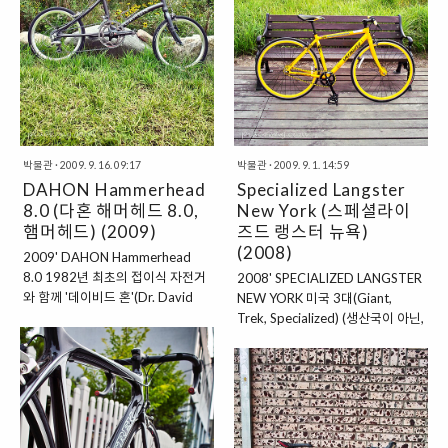
박물관
·
2009. 9. 16. 09:17
박물관
·
2009. 9. 1. 14:59
DAHON Hammerhead
Specialized Langster
8.0 (다혼 해머헤드 8.0,
New York (스페셜라이
햄머헤드) (2009)
즈드 랭스터 뉴욕)
(2008)
2009' DAHON Hammerhead
8.0 1982년 최초의 접이식 자전거
2008' SPECIALIZED LANGSTER
와 함께 '데이비드 혼'(Dr. David
NEW YORK 미국 3대(Giant,
Hon)박사에 의해 창립된 다혼은
Trek, Specialized) (생산국이 아닌,
1983년 대만에 접이식 자전거 공
판매량으로 따졌을 때) 메이커인 스
장 가동을 시작으로, 현재 세계 최대
페셜라이즈드(Specialized)는
의 폴딩 바이크 생산, 판매 업체로
1974년 '마이크 신야드(Mike
자리 잡았다. DAHON은 친환경적
Sinyard)'가 타이어 수입대리점을
인 라이프스타일을 추구하는 사람
운영하다. 자신의 차고에서 자전거
들을 위한 녹색 모빌리티 솔루션을
사업을 시작해 성공을 이룬 MTB,