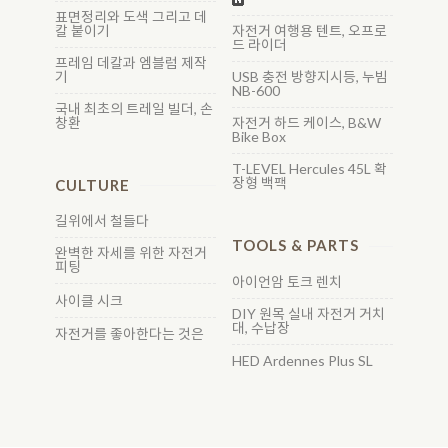
표면정리와 도색 그리고 데
칼 붙이기
자전거 여행용 텐트, 오프로
드 라이더
프레임 데칼과 엠블럼 제작
기
USB 충전 방향지시등, 누빔
NB-600
국내 최초의 트레일 빌더, 손
창환
자전거 하드 케이스, B&W
Bike Box
T-LEVEL Hercules 45L 확
장형 백팩
CULTURE
길위에서 철들다
TOOLS & PARTS
완벽한 자세를 위한 자전거
피팅
아이언암 토크 렌치
사이클 시크
DIY 원목 실내 자전거 거치
대, 수납장
자전거를 좋아한다는 것은
HED Ardennes Plus SL