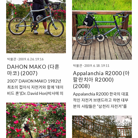
자전거를 스폰서하게 되며 그가
프로페셔널한 기술자가 직접 용접
Trek(트렉)의 로드바이크를 타고
하는 GIOS 자전거의 프레임은 놀
뚜르 드 프랑스(TDF, Tour de
랍도록 정밀하다. 자동차 왕국 '독
France)를 우승을 계기로 전 세계적
일'에서는 지오스의 자전거가 가장
인 입지와 자사의 자전거에 대한 우
인기가 있다고 한다. 2차 세계 대전
수성을 널리 알리게 된다. 그렇게 싸
이 끝나고 1948년 이탈리아인 창
이클 황제 미국인 '랜스 암스트롱'은
업자 'Tolmino Gios(토르미노 지오
미국에서 만든 자전거 트렉의 로드
스)'가 작은 자전거 가게 오픈을 시
바이크를 타고 세계최고의 사이클
작으로 도시형 자전거를 위주로 만
대회 Tour ..
들다 1972년 로드바이크(사이클)
박물관
·
2009. 6. 26. 19:16
를 본격적으로 생산하기 시작하며
DAHON MAKO (다혼
박물관
·
2009. 6. 18. 19:11
자사의 자전..
마코) (2007)
Appalanchia R2000 (아
팔란치아 R2000)
2007' DAHON MAKO 1982년
(2008)
최초의 접이식 자전거와 함께 '데이
비드 혼'(Dr. David Hon)박사에 의
Appalanchia R2000 한국의 대표
해 창립된 다혼은 1983년 대만에
적인 자전거 브랜드라고 하면 대부
접이식 자전거 공장 가동을 시작으
분의 사람들은 "삼천리 자전거"를
로 현재 세계 최대의 폴딩 바이크 생
떠올린다. 삼천리 자전거가 일반적
산, 판매 업체로 자리 잡았다.
인 생활 자전거들을 주로 생산 판매
DAHON은 친환경적인 라이프스타
한다면, '첼로 스포츠(CELLO)'는 삼
일을 추구하는 사람들을 위한 녹색
천리 자전거가 고급차 시장과 고급
모빌리티 솔루션을 만드는 기업 철
레저스포츠의 저변확대에 맞추어