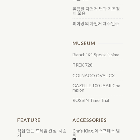
다. MARU(마루)'S ARKS 501 사진
바를 짧게 커팅 하고 그립 또한 순정
유용한 자전거 팁과 기초정
상에 소개되는 ARKS 501은 필자
그립에서 벤헤일(Benheil)가죽 그
비 모음
의 지인 '마루'형의 미니스프린터로
립으로 바꿔 클래식 한 멋을 한층 살
피아랑의 자전거 제주일주
서, 아팔란치아(삼천리)의 미니스프
렸다. ht..
린터 R2000의 구동계등을 이식 했
으며,(휠셋, 프레임 등은 ARKS 501
순정이고, 본래 501 드롭바 모델..
MUSEUM
Bianchi X4 Specialissima
TREK 728
COLNAGO OVAL CX
GAZELLE 100 JAAR Cha
mpion
ROSSIN Time Trial
FEATURE
ACCESSORIES
직접 만든 프레임 완성, 시승
Chris King, 에스프레소 탬
기
퍼