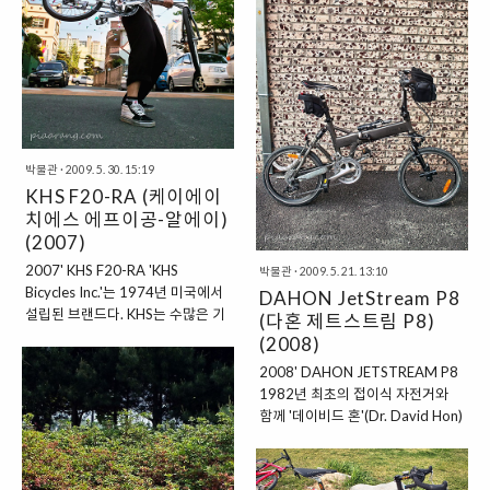
벨로는 매우 튼튼하면서도 특별하
게 접히는 폴딩은 이 미니벨로의 이
다. Bike Friday는 로빈슨 크루소
색적인 모습이다. 컴팩트하게 접어
(소설)에 나오는 '크루소'의 믿음직
서 대중교통과의 연계도 아주 편리
스런 동료인 "Friday"의 이름을 따
하고 보관까지 용이하다. 거기다 예
만들어졌다. 결과적으로 Bike
쁘고 귀여운 외관으로 스트라이다
Friday란 자전거 이름은 초창기 자
를 타고 거리를 다니면 많은 이들이
전거를 만들기 시작했던 회사 브랜..
"자전거가 예쁘네요~" "얼마예요?"
박물관
·
2009. 5. 30. 15:19
"신기하다"라는 말을 듣는 것은 스
KHS F20-RA (케이에이
트라이다를 타는 사람들의 보너스
치에스 에프이공-알에이)
적인 요소이자 프라이드다. 최근에
(2007)
는 스트라이다의 대중화와 유사 상
품이 즐비하여 이와 같은 일은 줄고
2007' KHS F20-RA 'KHS
박물관
·
2009. 5. 21. 13:10
있다. 일반적인..
Bicycles Inc.'는 1974년 미국에서
DAHON JetStream P8
설립된 브랜드다. KHS는 수많은 기
(다혼 제트스트림 P8)
술 혁신으로 상당한 기업 프라이드
(2008)
를 가지고 있는데, 지난 25년간 처
2008' DAHON JETSTREAM P8
음으로 대만에서 레이놀즈 튜빙
1982년 최초의 접이식 자전거와
(Reynolds tubings, 1979)을 사용
함께 '데이비드 혼'(Dr. David Hon)
하였고, 시어스파트너 진행 수상
박사에 의해 창립된 다혼은 1983
(Sears Partner in Progress
년 대만에 접이식 자전거 공장 가동
Award, 1986) 산악자전거 잡지
을 시작으로, 현재 세계 최대의 폴딩
"올해의 자전거 상(Mountain