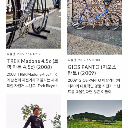
만드는 기업 철학을 가지고 있다. 다
BMX, ROAD BIKE, 용품 등을 제조
혼(DAHON) 해머헤드(햄머헤드,
하는 종합 자전거 메이커다. 스페셜
Hammerhead, 귀상어)는 2005년
라이즈드는 그 브랜드 네임처럼 특
Hammerhead 5.0과 7.0을 시작으
별하고 전문화된 앞서가는 자전거
로 런칭된 다혼의 미니스프린터이
디자인과 마케팅으로 오랫동안 명
다. 엄밀히 따지고 보자면 2007년
성을 쌓아 왔다. 미국의 메신저들(우
잠시 모습을 드러내고 자취를 감춘
체부)은 변속장치(기어)나 브레이크
다혼의 명기 논폴딩 미니스프린터
가 없는 최대한 단순한 자전거를 선
마코와 형제뻘 되는 모델이지만, 가
호했다. 그들이 선호하는 싱글 기어
장 큰 차이점은 분리가 되며..
(Single Gear)나 픽시드 기어(픽시,
박물관
·
2009. 7. 14. 16:07
..
TREK Madone 4.5c (트
박물관
·
2009. 7. 5. 00:03
렉 마돈 4.5c) (2008)
GIOS PANTO (지오스
판토) (2009)
2008' TREK Madone 4.5c 미국
의 삼천리 자전거라고 불리는 세계
2009' GIOS PANTO 이탈리아(이
적인 자전거 브랜드 'Trek Bicycle
태리)의 대표적인 명품 자전거 브랜
Corporation'은 1976년 5명의 종
드를 떠올린다면 많은 이들이
업원과 손수 제작한 강철 프레임 단
COLNAGO(꼴나고, 콜나고)
하나의 제품으로 시골 임대 창고에
Cinelli(씨넬리, 치넬리)를 떠올릴 것
서 창립된다. 그 후 수많은 기술 발
이다. 하지만 또 하나의 명품 브랜드
전과 노력으로 성장에 성장을 거듭
'GIOS(지오스)'를 당신은 아는가?
하며, 사이클 황제 '랜스 암스트롱
지오스의 자전거는 프레임의 정밀
(Lance Armstrong)'에게 자사의
도에서 커다란 장점을 가지고 있다.