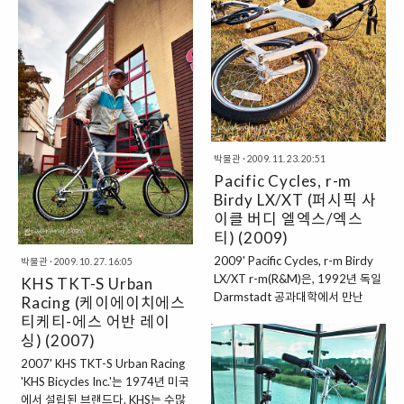
Bike Friday(바이크 프라이데이, 바
같은 제안이기에 일을 하기 시작했
프)의 창업주 'Hanz scholz'는 뛰어
고, 몇 년 뒤 그 경험을 바탕으로 그
난 성능의 투어링(여행) 자전거를
의 고향 캄비아고에 자전거 공방을
만들겠다는 일념으로 1991년 다이
연다. (참고로, 2005년 전까지 그의
아몬드 프레임의 '뉴 월드 투어리스
고향 Cambiago, Italy의 콜나고 공
트' 프로토타입을 만들었고 그것은
장에서는 고성능 로드바이크 프레
역사의 시작이 됐다. 이 미국산 미니
임을 전 세계로 생산 수출 하였으며,
벨로는 매우 튼튼하면서도 특별하
2006년부터는 대만에서도 생산 된
다. "Bike Friday"는 로빈슨 크루소
다.) 그렇게 5m 밖에..
박물관
·
2009. 11. 23. 20:51
(소설)에 나오는 '크루소'의 믿음직
Pacific Cycles, r-m
스런 동료인 "Friday"의 이름을 따
Birdy LX/XT (퍼시픽 사
만들어졌다. 결과적으로 Bike
이클 버디 엘엑스/엑스
Friday란 자전거 이름은 초창기 자
티) (2009)
전거를 만들기 시작했던 회사 ..
2009' Pacific Cycles, r-m Birdy
박물관
·
2009. 10. 27. 16:05
LX/XT r-m(R&M)은, 1992년 독일
KHS TKT-S Urban
Darmstadt 공과대학에서 만난
Racing (케이에이치에스
'Markus Riese(마커스 리스)'와
티케티-에스 어반 레이
'Heiko Müller(하이코 뮐러)'가 설
싱) (2007)
립한 자전거 회사다. 그들의 이니셜
2007' KHS TKT-S Urban Racing
Riese와 Müller의 첫 이니셜 'R-
'KHS Bicycles Inc.'는 1974년 미국
M'을 딴 명칭이 회사의 이름 R-M이
에서 설립된 브랜드다. KHS는 수많