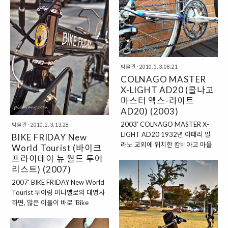
코스를 보다 빠르고 편하게 달릴 수
부 플랑드르 지방에서 파베(Pave)
있게 해 달라”며 목소릴 높였다. 결
구간이 가득한 가파른 언덕을 내달
국 트렉은 이 까다롭기로 정평난 스
리는 극악무도한 레이스, 투어 오브
위스 근육남의 의견을 적극적으로
플랜더스(Ronde Van
수렴했고 ‘승차감은 부드럽게, 적은
Vlaanderen)의 1919년 우승자 앙
힘으로 더 큰 파워’라는 의미의
리 반 레르베르흐(Henri Van
‘Less In, More Out’이라는 슬로건
Lerberghe)의 별명인 ‘Ritt..
박물관
·
2010. 5. 3. 08:21
을 모토로 신차 개발에 박차를 가했
COLNAGO MASTER
다. 이어 트렉은 북프랑스 지방의 파
X-LIGHT AD20 (콜나고
베(Pave)와 같은 코블스톤 구간을
마스터 엑스-라이트
미국 현지에 구현해 냈다. 그리고 이
AD20) (2003)
어진 가혹한 블라인드 테스트를 셀
2003' COLNAGO MASTER X-
수 없이 반..
박물관
·
2010. 2. 3. 13:28
LIGHT AD20 1932년 이태리 밀
BIKE FRIDAY New
라노 교외에 위치한 캄비아고 마을
World Tourist (바이크
에서 태어난 ‘에르네스토 콜나고
프라이데이 뉴 월드 투어
(Ernesto Colnago)’는 12살 때부
리스트) (2007)
터 마을 공장에서 용접공으로 착실
2007' BIKE FRIDAY New World
하게 일했다. 그러던 어느 날 친구의
Tourist 투어링 미니벨로의 대명사
소개로 ‘알프로레드 포체이지’가
하면, 많은 이들이 바로 'Bike
1922년 설립한 자전거 공방 ‘글로
Friday(BF, 바이크 프라이데이, 바
리아’를 소개한다. 자전거 경기
프)'를 떠올린다. 그도 그럴 것이
(Racing)에 빠져 있던 그에게는 꿈