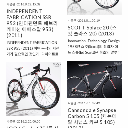
박물관
·
2016. 8. 22. 15:32
INDEPENDENT
FABRICATION SSR
박물관
·
2016. 8. 1. 00:19
953 (인디펜던트 패브리
SCOTT Solace 20 (스
케이션 에에스알 953)
캇 솔라스 20) (2013)
(2011)
Innovation, Technology, Design
INDEPENDENT FABRICATION
1958년 스캇(Scott)의 창립자 에
SSR 953 (2011) 어떤 목적의 자전
드 스콧(Ed Scott)은 최초의 알루미
거가 필요했던 것인가_ 다이어트로
늄 스키 폴(Ski Pole)을 발명한 이례
체중감량을 했다. 하지만 운동을 통
로 혁신을 추구하는데 주저함이 없
한 체중감량이 아니었기에 근육도
었다. 1970년 모토크로스
함께 빠졌다. 가벼운 운동이 필요하
(Motocross) 시장에 진출하고, 부
다고 느끼고 있을 때 자전거가 떠올
츠와 고글 등을 선보이며 겨울 레저
랐고, 강한 트레이닝 보다는 생활 속
분야에서 위치를 다져갔던 스캇은
이동수단으로 자전거 생활을 시작
86년 마침내 산악 자전거를 출시해
했다. 처음엔 접이식 미니벨로를 이
사업 다각화에 성공했다. 기업모토
용해 대중교통과 연계하여 자전거
박물관
·
2016. 6. 1. 07:49
인 혁신(Innovation)과 기술
를 탔다. 그러다 점차 대중교통 연계
Cannondale Synapse
(Technology) 그리고 설계
비중은 줄어들었고 한강 자전거길
(Design)는 89년도부터 합을 이루
Carbon 5 105 (캐논데
라이딩을 즐기게 됐다. 그럴 때 마다
기 시작했다. 라이더가 자세를 굽혀
일 시냅스 카본 5 105)
박물관
·
2016. 2. 20. 00:50
옆을 유유히 지나가는 자전거들이
공기저항을 최소화 할 수 있는 새로