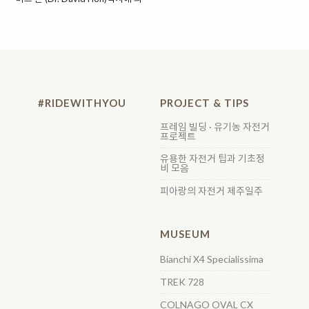
고급차 시장과 고급 레저스포츠의
해 창립된 다혼은 1983년 대만에
저변확대에 맞추어 1995년 1월부
접이식 자전거 공장 가동을 시작으
터 1년 여간의 준비기간을 거쳐
로, 현재 세계 최대의 폴딩 바이크
1996년 1월 설립된 고급 자전거 브
생산, 판매 업체로 자리 잡았다.
랜드다. 첼로(CELLO)는 현악기 '첼
DAHON(다혼)은 친환경적인 라이
로'처럼 중후하고 고귀하며 오래도
프스타일을 추구하는 사람들을 위
록 간직하고 싶은 고품격 제품만을
한 '녹색 모빌리티 솔루션'을 만드는
만들겠다는 의지를 가지고 있다.
#RIDEWITHYOU
PROJECT & TIPS
기업 철학을 가지고 있다. 2006년
COLNAGO, GT, SCHWINN 같은
Mu SL과 XL 시리즈로 처음 선보인
프레임 빌딩 · 유기농 자전거
세계적인 완성차 및 SHIMANO,
프로젝트
다혼의 대표적인 알루미늄(7005
GIRO, BELL, BBB, CASTELLI,
butted aluminum alloy) 폴딩 미
SIDI등의 용품과 부품 80여개의 해
유용한 자전거 팁과 기초정
니벨로 Mµ 시리즈는 미려한 곡선으
비 모음
외 브랜드를 수입 유통하기..
로 시선을 사로잡는 부드러움과 강
피아랑의 자전거 제주일주
인함을 동시에 가지고 있는 프레임
이 특징이다. 2009년 전 세계적으
로 싱글기어가 다시 주목받기 시작
하였는데, DAHON도 ..
MUSEUM
Bianchi X4 Specialissima
TREK 728
COLNAGO OVAL CX