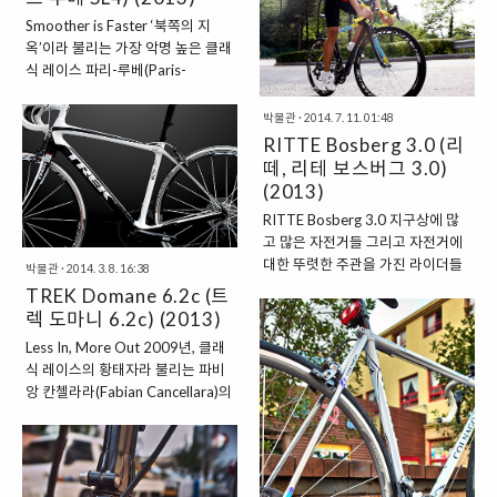
야 한다. 만약 이 길을 일반적인 레
Smoother is Faster ‘북쪽의 지
이싱 타입의 로드 사이클로 지난다
옥’이라 불리는 가장 악명 높은 클래
면 라이더의 피로누적은 상상 이상
식 레이스 파리-루베(Paris-
이며, 자전거 역시 각종 잔 고장으로
Roubaix)는 울퉁불퉁하고 먼지투
몸살을 앓기 일쑤다. 그저 가볍고 단
성이인 자갈길 즉, 코블스톤
단하고 빠르기만 하다면 파리-루베
박물관
·
2014. 7. 11. 01:48
(Cobblestone)이 즐비한 파베
와 같은 원데이(1-Day) 클래식 레
RITTE Bosberg 3.0 (리
(Pave) 구간을 무려 27번이나 지나
이스는 말 그대로 생지옥이나 다름
떼, 리테 보스버그 3.0)
야 한다. 만약 이를 일반적인 레이싱
이 없다. 이와 같은 클래식 레이스를
(2013)
타입의 로드 사이로 이 길을 지난다
효과적으로 지배하기 위해 BMC는
RITTE Bosberg 3.0 지구상에 많
면 라이더의 피로누적은 상상 이상
스위스 본사에서 18개월간의 ‘클래
고 많은 자전거들 그리고 자전거에
이며, 자전거 역시 각종 잔 고장으로
식 프로젝트’를 착수하였다. 이는 오
대한 뚜렷한 주관을 가진 라이더들
몸살을 앓기 일쑤다. 그저 가볍고 단
박물관
·
2014. 3. 8. 16:38
랜 시간 더 편안하게 탈 수 있는 자
이 오늘도 합을 맞추어 온 세상을 누
단하고 빠르기만 하다면 파리-루베
TREK Domane 6.2c (트
전거를 찾기 위한 지속적인 ..
비고 있다. 그 중에는 남들이 소유하
와 같은 원데이(1-Day) 클래식 레
렉 도마니 6.2c) (2013)
지 않은, 보다 특별하면서도 색다른
이스는 말 그대로 생지옥이나 다름
Less In, More Out 2009년, 클래
자전거를 경험해보고 싶은 이들도
이 없다. 결국 이 지옥을 지배하기
식 레이스의 황태자라 불리는 파비
있을 터. 그래서 새로움을 갈망하는
위해 스페셜라이즈드는 엔듀런스
앙 칸첼라라(Fabian Cancellara)의
이들을 위해 벨기에 정통 사이클링
바이크 ‘루베(Roubaix)’를 탄생시
팀으로의 이적은 세상에 없던 자전
의 클래식한 감성이 듬뿍 담긴 리떼
키기로 마음먹었다. 자사의 산악 자
거를 창조하는 데 결정적인 역할을
(RITTE)의 보스버그(Bosberg)를
전거 서스펜션 ‘FSR’이 추구하는 가
했다. 그는 의 엔지니어들에게 “코
파헤쳐보았다. RITTE, 해학과 고급
치 ..
블스톤(Cobblestone)과 같은 요철
스러움을 머금다 리떼는 벨기에 북