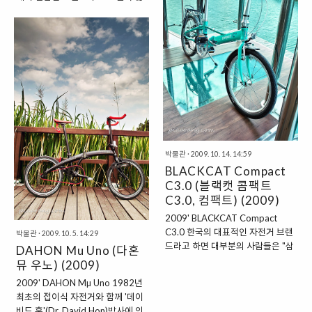
다. 그래서 Birdy의 싯스테이를 보
은 기술 혁신으로 상당한 기업 프라
면 riese und müller 데칼이 붙어
이드를 가지고 있는데 지난 25년간
있다. 'Birdy'의 탄생지는 '독일
처음으로 대만에서 레이놀즈 튜빙
(Germany)'이지만 생산되고 있는
(Reynolds tubings, 1979)을 사용
나라는 자전거 대국 '대만
하였고 시어스파트너 진행 수상
(Taiwan)'이다. 1993년, r-m의
(Sears Partner in Progress
Heiko Müller 부모님의 차고에서
Award, 1986) 산악자전거 잡지
Birdy의 프로토타입을 개발하였고.
"올해의 자전거 상"(Mountain
그 해, 가을 Eurobike(유로바이크)
Biking Magazine's coveted "Bike
에 버디를 출품했다..
of the Year Award", 1994) 델타
리니어 Downtube 설계를 위한 미
박물관
·
2009. 10. 14. 14:59
국 특허 획득(Delta Linear
BLACKCAT Compact
Downtube design, 1998) 세계 최
C3.0 (블랙캣 콤팩트
초의 "Softtail(소프트테일)..
C3.0, 컴팩트) (2009)
2009' BLACKCAT Compact
C3.0 한국의 대표적인 자전거 브랜
박물관
·
2009. 10. 5. 14:29
드라고 하면 대부분의 사람들은 "삼
DAHON Mu Uno (다혼
천리 자전거"를 떠올린다. 삼천리
뮤 우노) (2009)
자전거가 일반적인 생활 자전거들
2009' DAHON Mµ Uno 1982년
을 주로 생산 판매한다면, '첼로 스
최초의 접이식 자전거와 함께 '데이
포츠(CELLO)'는 삼천리 자전거가
비드 혼'(Dr. David Hon)박사에 의