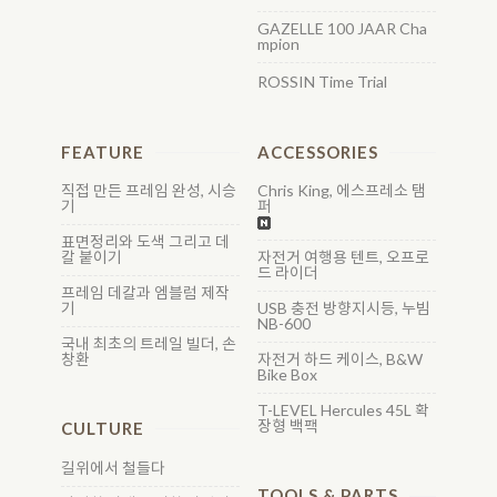
GAZELLE 100 JAAR Cha
mpion
ROSSIN Time Trial
FEATURE
ACCESSORIES
직접 만든 프레임 완성, 시승
Chris King, 에스프레소 탬
기
퍼
표면정리와 도색 그리고 데
칼 붙이기
자전거 여행용 텐트, 오프로
드 라이더
프레임 데칼과 엠블럼 제작
기
USB 충전 방향지시등, 누빔
NB-600
국내 최초의 트레일 빌더, 손
창환
자전거 하드 케이스, B&W
Bike Box
T-LEVEL Hercules 45L 확
장형 백팩
CULTURE
길위에서 철들다
TOOLS & PARTS