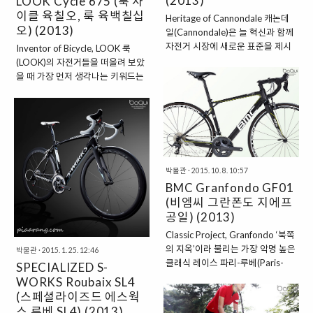
(2013)
LOOK Cycle 675 (룩 사
바로 로드 사이클이었다. 그 모습에
운 개념의 핸들바인 에어로 바
이클 육칠오, 룩 육백칠십
반해 내 취향에 맞는 녀석을 찾기 시
Heritage of Cannondale 캐논데
(Aero Bar)로 자전거 발전사에 한
작했다. 라이더: 임준형, 주행 거리:
오) (2013)
일(Cannondale)은 늘 혁신과 함께
획을 그은 것이다. 괴물이라 불리던
약 5,000km, 주행 환경: 일반도로
자전거 시장에 새로운 표준을 제시
Inventor of Bicycle, LOOK 룩
그렉 르몽드(..
및 자전거도로, 관리 부위: 적절한..
하는 아이디어 뱅크 역할을 해왔다.
(LOOK)의 자전거들을 떠올려 보았
1971년 채소 등을 절여 만드는 피
을 때 가장 먼저 생각나는 키워드는
클 공장의 다락방에서 걸음마를 땐
‘고급스러움(Luxury)’일 것이다. 이
이후부터 줄곧 가파른 성장세를 유
는 그들의 오랜 역사와 전통을 바탕
지해왔던 비결은 업계를 선도하는
으로 시대에 따라 혁신을 추구해왔
새롭고도 과감한 실험정신 때문이
기에 각인된 이미지일지도 모른다.
었다. 캐논데일은 업계 최초로 어린
1984년, 클리트 슈즈와 페달을 체
아이를 태우고 다닐 수 있는 트레일
결하여 보다 효과적인 회전운동이
러(the Bugger)를 소개하며 명성을
박물관
·
2015. 10. 8. 10:57
가능하게 한 세계최초의 ‘클립리스
얻기 시작했다. 이에 그치지 않고
BMC Granfondo GF01
페달(Clipless Pedal)’을 선보인 이
1983년에는 최초의 여행용 자전거
(비엠씨 그란폰도 지에프
례로, 1986년에는 TVT 튜브를 알
를 선보이며 시장을 개척했으며, 같
공일) (2013)
루미늄 러그에 삽입한 최초의 수제
은 해에 스틸 프레임이 주를 이루던
카본 프레임 KG86을 선보이며, 그
Classic Project, Granfondo ‘북쪽
자전거 시장에 알루미늄 프레임을
해 그렉 르몽드(Greg LeMond, La
의 지옥’이라 불리는 가장 악명 높은
박물관
·
2015. 1. 25. 12:46
도입하여 진취적인 이미지를 굳혀
Vie Claire)의 뚜르 드 프랑스 우승
클래식 레이스 파리-루베(Paris-
SPECIALIZED S-
나갔다. 1990년에는 듀얼 서스펜
을 도왔다. 이에 그치지 않고 1988
Roubaix)는 울퉁불퉁하고 먼지투
WORKS Roubaix SL4
션 산악 자전거를 선보이고, 남들보
년에는 러그(Lug) 마저도 카본으로
성이인 자갈길 즉, 코블스톤이 즐비
(스페셜라이즈드 에스웍
다 먼저..
제작한 KG96을 소개한 것에 이..
한 파베 구간을 무려 27번이나 지나
스 루베 SL4) (2013)