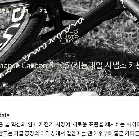
용부품
문화
여행
박물관
ynapse Carbon 5 105 (캐논데일 시냅스 카본 
피아랑
·
2016. 6. 1
·
0
/
dale
le)은 늘 혁신과 함께 자전거 시장에 새로운 표준을 제시하는 아이
여 만드는 피클 공장의 다락방에서 걸음마를 땐 이후부터 줄곧 가파