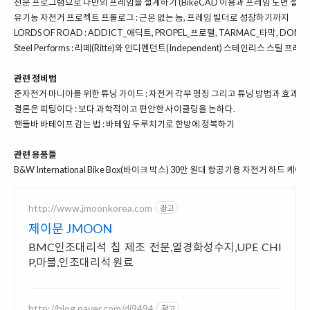
전문 프로그램으로 나만의 프레임을 설계하기 (BikeCAD 이용과 프레임 도면 설계)
유기농 자전거 프로젝트 프롤로그 : 근본 없는 놈, 프레임 빌더로 성장하기까지
LORDS OF ROAD : ADDICT_애딕트, PROPEL_프로펠, TARMAC_타막, DOM
Steel Performs : 리떼(Ritte)와 인디펜던트(Independent) 스테인리스 스틸 프레
관련 정비법
준자전거 마니아를 위한 튜닝 가이드 : 자전거 각부 명칭 그리고 튜닝 방법과 효과까
결론은 피팅이다 : 보다 과학적이고 편안한 사이클링을 논하다.
핸들바
바테이프
감는 법 : 바테잎 두루치기로 한방에 정복하기
관련 용품들
B&W International Bike Box(바이크 박스) 30만 원대 항공기용 자전거 하드 케
http://www.jmoonkorea.com
광고
제이문 JMOON
BMC인조대리석 칩 제조 전문,열경화성수지,UPE CHI
P,마블,인조대리석 원료
http://blog.naver.com/dj9494
광고