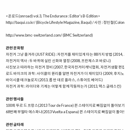
<온로드(onroad) vol.3, The Endurance : Editor's B-Edition>
http://baqui.co.kr/
(Bicycle Lifestyle Magazine, Baqui) / 사진 : 정민철(Colon :D)
http://www.bmc-switzerland.com/
(BMC Switzerland)
관련 문화평
자전거 그냥 즐겨라 (JUST RIDE) : 자전거를 재미있게 타는 88가지 방법 (2014, 
자전거의 역사 : 두 바퀴에 실린 신화와 열정 (2008, 프란체스코 바로니)
사진보고 따라하는 자전거 정비 (2007, 한국자전거미캐닉협회, 자전거생활 편집부)
로드 바이크의 과학 : 사이클의 원리를 알면 자전거가 더 재미있다 (2009, 후지노 노
바이시클 테크놀로지 (2013, 롭 반 데르 플라스, 스튜어트 베어드)
자전거 과학 : 라이더와 기계는 어떻게 함께 작동하는가 (2013, 맥스 글래스킨)
관련 행사들
100회 뚜르 드 프랑스(2013 Tour de France) 퀸 스테이지로 빠짐없이 돌아보기
68번째 부엘타 에스파냐(2013 Vuelta a Espana) 퀸 스테이지로 빠짐없이 돌아보기
관련 글타래