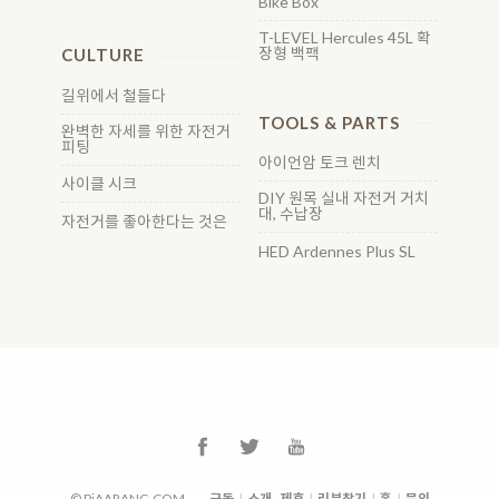
Bike Box
T-LEVEL Hercules 45L 확
장형 백팩
CULTURE
길위에서 철들다
TOOLS & PARTS
완벽한 자세를 위한 자전거
피팅
아이언암 토크 렌치
사이클 시크
DIY 원목 실내 자전거 거치
대, 수납장
자전거를 좋아한다는 것은
HED Ardennes Plus SL
© PiAARANG.COM
구독
|
소개 · 제휴
|
리뷰찾기
|
홈
|
문의