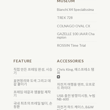
MUSEUM
Bianchi X4 Specialissima
TREK 728
COLNAGO OVAL CX
GAZELLE 100 JAAR Cha
mpion
ROSSIN Time Trial
FEATURE
ACCESSORIES
직접 만든 프레임 완성, 시승
Chris King, 에스프레소 탬
기
퍼
표면정리와 도색 그리고 데
칼 붙이기
자전거 여행용 텐트, 오프로
드 라이더
프레임 데칼과 엠블럼 제작
기
USB 충전 방향지시등, 누빔
NB-600
국내 최초의 트레일 빌더, 손
창환
자전거 하드 케이스, B&W