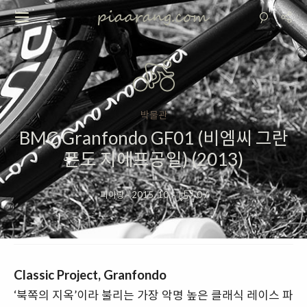
박물관
BMC Granfondo GF01 (비엠씨 그란
폰도 지에프공일) (2013)
피아랑
·
2015. 10.
·
0
/
Classic Project, Granfondo
‘북쪽의 지옥’이라 불리는 가장 악명 높은 클래식 레이스 파