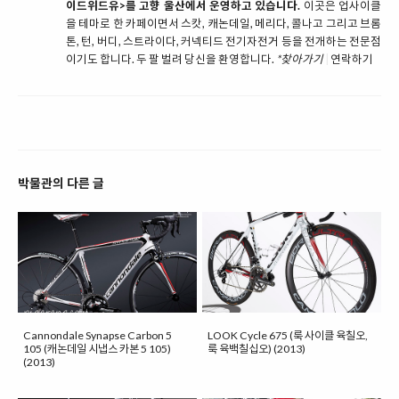
이드위드유>를 고향 울산에서 운영하고 있습니다.
이곳은 업사이클
을 테마로 한 카페이면서 스캇, 캐논데일, 메리다, 콜나고 그리고 브롬
톤, 턴, 버디, 스트라이다, 커넥티드 전기자전거 등을 전개하는 전문점
이기도 합니다. 두 팔 벌려 당신을 환영합니다.
*찾아가기
|
연락하기
박물관의 다른 글
Cannondale Synapse Carbon 5
LOOK Cycle 675 (룩 사이클 육칠오,
105 (캐논데일 시냅스 카본 5 105)
룩 육백칠십오) (2013)
(2013)