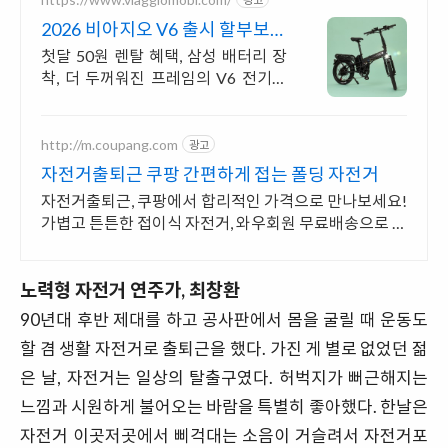
2026 비아지오 V6 출시 할부보다
가뿐하게 자전거마련
첫달 50원 렌탈 혜택, 삼성 배터리 장
착, 더 두꺼워진 프레임의 V6 전기자
전거
http://m.coupang.com
광고
자전거출퇴근 쿠팡 간편하게 접는 폴딩 자전거
자전거출퇴근, 쿠팡에서 합리적인 가격으로 만나보세요!
가볍고 튼튼한 접이식 자전거, 와우회원 무료배송으로 편
리하게.
노력형 자전거 연주가, 최창환
90년대 후반 제대를 하고 공사판에서 몸을 굴릴 때 운동도
할 겸 생활 자전거로 출퇴근을 했다. 가진 게 별로 없었던 젊
은 날, 자전거는 일상의 탈출구였다. 허벅지가 뻐근해지는
느낌과 시원하게 불어오는 바람을 특별히 좋아했다. 한날은
자전거 이곳저곳에서 삐걱대는 소음이 거슬려서 자전거포