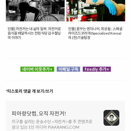
인물] 자전거는 내 삶의 일부, 자전거로
인물] 꿈꾸는 엔지니어, 최성필 : 스페셜
음식을 배달하시는 전원식당 김수철님
라이즈드코리아(Specialized Korea)
의 이야기
의 (전)기술팀장
네이버 이웃추가+
이메일 구독
feedly 추가+
*티스토리 댓글 개 보기/쓰기
피아랑닷컴, 오직 자전거!
지구를 살리는 운송수단 <자전거>를 주 콘텐츠로
삼고 있는 1인 미디어 PiAARANG.COM