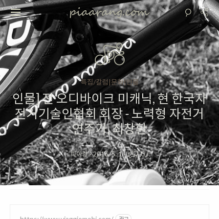
특집/칼럼|문화|인물
인물] 전 오디바이크 미캐닉, 현 한국자
전거기술인협회 회장 - 노력형 자전거
연주가, 최창환
피아랑
·
2016. 5. 1
·
0
/
https://www.viaggiomobi.com/
광고