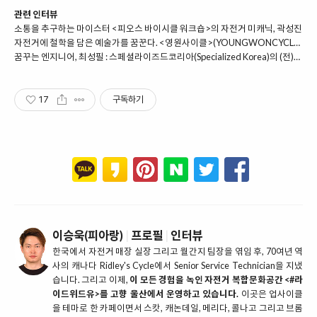
관련 인터뷰
소통을 추구하는 마이스터 <피오스 바이시클 워크숍>의 자전거 미캐닉, 곽성진
자전거에 철학을 담은 예술가를 꿈꾼다. <영원사이클>(YOUNGWONCYCLE) 오영원
꿈꾸는 엔지니어, 최성필 : 스페셜라이즈드코리아(Specialized Korea)의 (전)기술팀장
17
구독하기
이승욱(피아랑)
|
프로필
|
인터뷰
한국에서 자전거 매장 실장 그리고 월간지 팀장을 엮임 후, 70여년 역
사의 캐나다 Ridley's Cycle에서 Senior Service Technician을 지냈
습니다. 그리고 이제,
이 모든 경험을 녹인 자전거 복합문화공간 <#라
이드위드유>를 고향 울산에서 운영하고 있습니다.
이곳은 업사이클
을 테마로 한 카페이면서 스캇, 캐논데일, 메리다, 콜나고 그리고 브롬