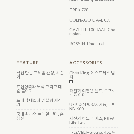
TREK 728
COLNAGO OVAL CX
GAZELLE 100 JAAR Cha
mpion
ROSSIN Time Trial
FEATURE
ACCESSORIES
직접 만든 프레임 완성, 시승
Chris King, 에스프레소 탬
기
퍼
표면정리와 도색 그리고 데
칼 붙이기
자전거 여행용 텐트, 오프로
드 라이더
프레임 데칼과 엠블럼 제작
기
USB 충전 방향지시등, 누빔
NB-600
국내 최초의 트레일 빌더, 손
창환
자전거 하드 케이스, B&W
Bike Box
T-LEVEL Hercules 45L 확