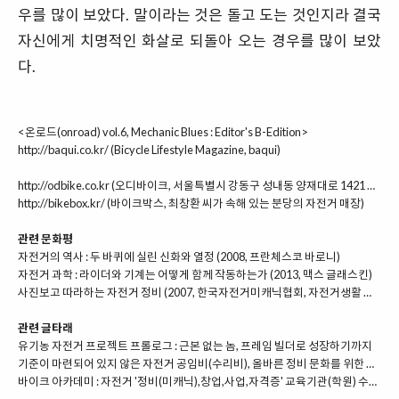
우를 많이 보았다. 말이라는 것은 돌고 도는 것인지라 결국
자신에게 치명적인 화살로 되돌아 오는 경우를 많이 보았
다.
<온로드(onroad) vol.6, Mechanic Blues : Editor's B-Edition>
http://baqui.co.kr/
(Bicycle Lifestyle Magazine, baqui)
http://odbike.co.kr
(오디바이크, 서울특별시 강동구 성내동 양재대로 1421 오디타워)
http://bikebox.kr/
(바이크박스, 최창환 씨가 속해 있는 분당의 자전거 매장)
관련 문화평
자전거의 역사 : 두 바퀴에 실린 신화와 열정 (2008, 프란체스코 바로니)
자전거 과학 : 라이더와 기계는 어떻게 함께 작동하는가 (2013, 맥스 글래스킨)
사진보고 따라하는 자전거 정비 (2007, 한국자전거미캐닉협회, 자전거생활 편집부)
관련 글타래
유기농 자전거 프로젝트 프롤로그 : 근본 없는 놈, 프레임 빌더로 성장하기까지
기준이 마련되어 있지 않은 자전거 공임비(수리비), 올바른 정비 문화를 위한 단상
바이크 아카데미 : 자전거 '정비(미캐닉),창업,사업,자격증' 교육기관(학원) 수료기