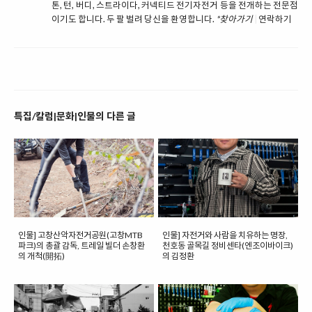
톤, 턴, 버디, 스트라이다, 커넥티드 전기자전거 등을 전개하는 전문점
이기도 합니다. 두 팔 벌려 당신을 환영합니다.
*찾아가기
|
연락하기
특집/칼럼|문화|인물의 다른 글
인물] 고창산악자전거공원(고창MTB
인물] 자전거와 사람을 치유하는 명장,
파크)의 총괄 감독, 트레일 빌더 손창환
천호동 골목길 정비센타(엔조이바이크)
의 개척(開拓)
의 김정환