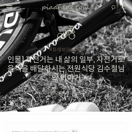
특집/칼럼|문화|인물
인물] 자전거는 내 삶의 일부, 자전거로
음식을 배달하시는 전원식당 김수철님
의 이야기
피아랑
·
2016. 1. 2
·
0
/
https://www.viaggiomobi.com/
광고