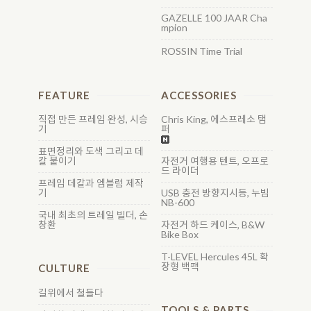
GAZELLE 100 JAAR Cha
mpion
ROSSIN Time Trial
FEATURE
ACCESSORIES
직접 만든 프레임 완성, 시승
Chris King, 에스프레소 탬
기
퍼
표면정리와 도색 그리고 데
칼 붙이기
자전거 여행용 텐트, 오프로
드 라이더
프레임 데칼과 엠블럼 제작
기
USB 충전 방향지시등, 누빔
NB-600
국내 최초의 트레일 빌더, 손
창환
자전거 하드 케이스, B&W
Bike Box
T-LEVEL Hercules 45L 확
장형 백팩
CULTURE
길위에서 철들다
TOOLS & PARTS