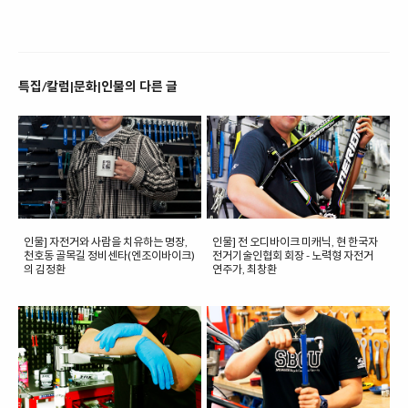
특집/칼럼|문화|인물의 다른 글
인물] 자전거와 사람을 치유하는 명장,
인물] 전 오디바이크 미캐닉, 현 한국자
천호동 골목길 정비센타(엔조이바이크)
전거기술인협회 회장 - 노력형 자전거
의 김정환
연주가, 최창환