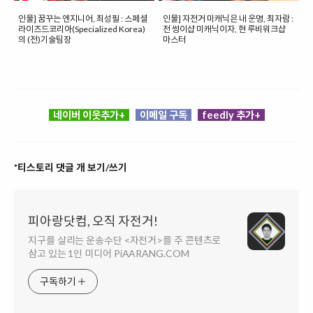
인물] 꿈꾸는 엔지니어, 최성필 : 스페셜
인물] 자전거 미캐닉은 내 운명, 최자람 :
라이즈드코리아(Specialized Korea)
전 썽이샵 미캐닉이자, 현 루비워크샵
의 (전)기술팀장
마스터
네이버 이웃추가+
이메일 구독
feedly 추가+
*티스토리 댓글 개 보기/쓰기
피아랑닷컴, 오직 자전거!
지구를 살리는 운송수단 <자전거>를 주 콘텐츠로
삼고 있는 1인 미디어 PiAARANG.COM
구독하기