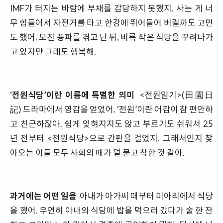
IMF가 터지는 바람에 부채를 감당하지 못했지. 사는 게 너
무 힘들어서 자전거를 타고 한강에 뛰어들어 버릴까도 고민
도 했어. 모진 풍파를 겪고 난 뒤, 비록 작은 식당을 꾸려나가
고 있지만 그래도 행복해.
‘
전원식당’이란 이름에 특별한 의미
<전원일기>(田園日
記) 드라마에서 영감을 얻었어. ‘전원’이란 어감이 참 편안하
고 친근하잖아. 쉽게 잊혀지지도 않고 부르기도 쉬워서 25
년 전부터 <전원식당>으로 간판을 걸었지. 그래서인지 찾
아오는 이들 모두 사회의 때가 덜 묻고 착한 것 같아.
과거에는 어떤 일을
아내가 아가씨 때부터 미아리에서 식당
을 했어. 우연히 아내의 식당에 밥을 먹으러 갔다가 술 한 잔