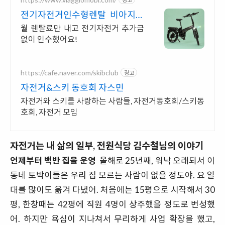
전기자전거인수형렌탈 비아지오
인수형 렌탈,완납시 내자전거
월 렌탈료만 내고 전기자전거 추가금
없이 인수했어요!
https://cafe.naver.com/skibclub
광고
자전거&스키 동호회 자스민
자전거와 스키를 사랑하는 사람들, 자전거동호회/스키동
호회, 자전거 모임
자전거는 내 삶의 일부,
전원식당 김수철님의 이야기
언제부터 백반 집을 운영
올해로 25년째, 워낙 오래되서 이
동네 토박이들은 우리 집 모르는 사람이 없을 정도야. 요 일
대를 많이도 옮겨 다녔어. 처음에는 15평으로 시작해서 30
평, 한창때는 42평에 직원 4명이 상주했을 정도로 번성했
어. 하지만 욕심이 지나쳐서 무리하게 사업 확장을 했고,