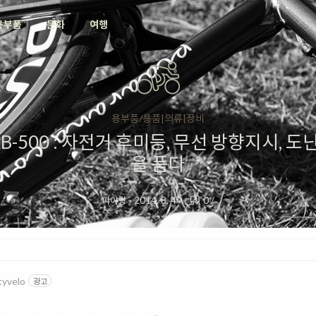
용부품
문화
여행
용부품/용품|의류|장비
NB-500 : 자전거 후미등, 무선 방향지시,
을 품다
피아랑
·
2014. 8. 4
·
0
/
tyvelo
광고