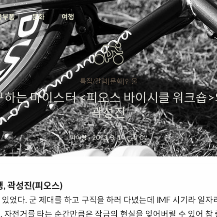
용부품
문화
여행
특집/칼럼|문화|인물
구하는 마이스터 <피오스 바이시클 워크숍>
곽성진
피아랑
·
2013. 3. 1
·
0
/
생, 곽성진(피오스)
있었다. 군 제대를 하고 구직을 하러 다녔는데 IMF 시기라 일자
. 자전거를 타는 순간만큼은 작금의 현실을 잊어버릴 수 있어 참 