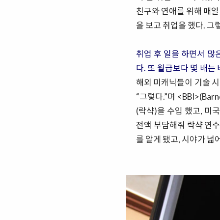
친구와 연애를 위해 매일
을 보고 취업을 했다. 그
취업 후 일을 하면서 많
다.
또 월급보다 몇 배는
해외 미캐닉들이 기술 시
“그렇다.”며 <BBI>(Ba
(락샥)을 수입 했고, 
전액 부담해줘 락샥 연수도
를 알게 됐고, 시야가 넓