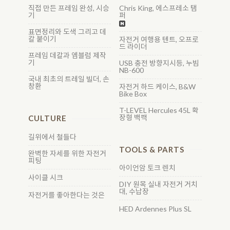
직접 만든 프레임 완성, 시승
Chris King, 에스프레소 탬
기
퍼
표면정리와 도색 그리고 데
칼 붙이기
자전거 여행용 텐트, 오프로
드 라이더
프레임 데칼과 엠블럼 제작
기
USB 충전 방향지시등, 누빔
NB-600
국내 최초의 트레일 빌더, 손
창환
자전거 하드 케이스, B&W
Bike Box
T-LEVEL Hercules 45L 확
장형 백팩
CULTURE
길위에서 철들다
TOOLS & PARTS
완벽한 자세를 위한 자전거
피팅
아이언암 토크 렌치
사이클 시크
DIY 원목 실내 자전거 거치
대, 수납장
자전거를 좋아한다는 것은
HED Ardennes Plus SL