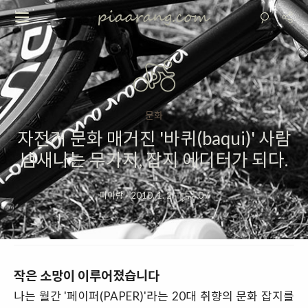
문화
자전거 문화 매거진 '바퀴(baqui)' 사람
냄새나는 무가지, 잡지 에디터가 되다.
피아랑
·
2010. 1. 2
·
0
/
작은 소망이 이루어졌습니다
나는 월간 '페이퍼(PAPER)'라는 20대 취향의 문화 잡지를