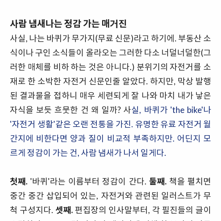
사람 냄새나는 정감 가는 매거진
사실, 나는 바퀴가 무가지(무료 신문)라고 하기에. 부동산 소
식이나 구인 소식들이 올라오는 그러한 다소 너덜너덜한(그
러한 매체를 비하 하는 것은 아니다.) 분위기의 자전거를 소
재로 한 소박한 자전거 신문인줄 알았다. 하지만, 막상 발행
된 결과물을 접하니 매우 세련되게 잘 나와 마치 내가 낳은
자식을 보듯 흐뭇한 건 왜 일까? 사
실, 바퀴가 'the bike'나
'자전거 생활'같은 오랜 전통을 가진. 유명한 유료 자전거 월
간지에 비한다면 양과 질이 비교적 부족하지만. 어딘지 모
르게 정감이 가는 건, 사람 냄새가 나서 일게다.
첫째.
'바퀴'라는 이름부터 정감이 간다.
둘째.
책을 펼치면
중간 중간 삽입되어 있는, 자전거와 관련된 일러스트가 무
척 구성지다.
셋째.
편집장의 인사말부터, 각 필진들의 글이