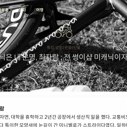
용부품
문화
여행
특집/칼럼|문화|인물
닉은 내 운명, 최자람 : 전 썽이샵 미캐닉이자
스터
피아랑
·
2015. 4. 2
·
0
/
자람
자면, 대학을 휴학하고 2년간 공장에서 생산직 일을 했다. 교통비도
다 특이한 모양새에 눈길이 간 미니벨로가 스트라이다였다. 일하다