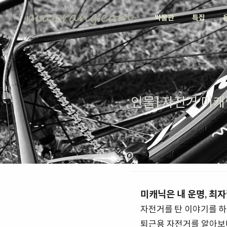
박물관
특집
인물] 자전거 미캐
미캐닉은 내 운명, 최
자전거를 탄 이야기를 하
퇴근용 자전거를 알아보