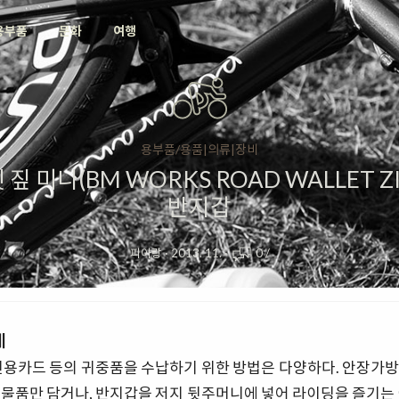
용부품
문화
여행
용부품/용품|의류|장비
 미니(BM WORKS ROAD WALLET ZI
반지갑
피아랑
·
2013. 11.
·
0
/
게
신용카드 등의 귀중품을 수납하기 위한 방법은 다양하다. 안장가
 물품만 담거나, 반지갑을 저지 뒷주머니에 넣어 라이딩을 즐기는 