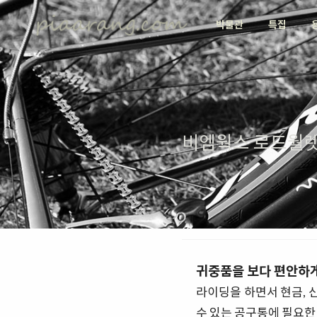
박물관
특집
비엠웍스 로드월렛 짚
귀중품을 보다 편안하
라이딩을 하면서 현금, 
수 있는 공구통에 필요한