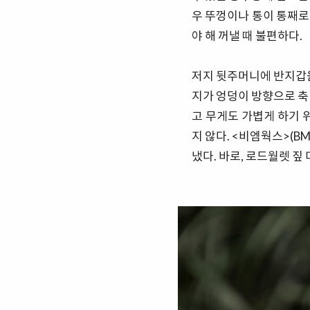
우 뚜껑이나 통이 통째로
야 해 꺼낼 때 불편하다.
저지 뒷주머니에 반지갑을
지가 엉덩이 방향으로 축
고 무게도 가볍게 하기 
지 않다. <비엠웍스>(B
냈다. 바로, 로드월렛 짚 미