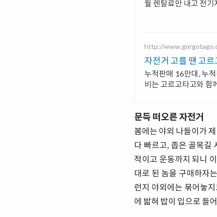
월 렌탈료만 내고 전기
http://www.gorgotago
자전거 고를 땐 고르
누적판매 16만대, 누
비는 고르고타고와 함께
문득 떠오른 자전거
봄에는 야외 나들이가 제
다 빠르고, 좁은 골목길
적이고 운동까지 되니 이
대로 된 놈을 구매하자는
런지 야외에는 묶어놓지
에 밟혀 밥이 입으로 들