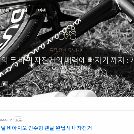
용부품
문화
여행
특집/정비|튜닝|기타
성의 두 바퀴 자전거의 매력에 빠지기 까지 :
의 끝 순정
피아랑
·
2013. 4. 9
·
0
/
bi.com/
광고
 비아지오 인수형 렌탈,완납시 내자전거