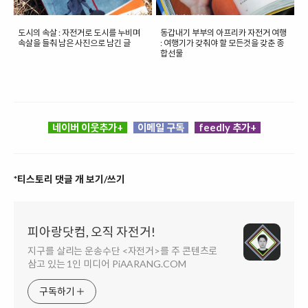
도시의 속살 : 자전거로 도시를 누비며
동갑내기 부부의 아프리카 자전거 여행
속살을 들춰 남은 사진으로 남긴 글
: 여행기가 갖춰야 할 모든것을 갖춘 종
합선물
네이버 이웃추가+
이메일 구독
feedly 추가+
*티스토리 댓글 개 보기/쓰기
피아랑닷컴, 오직 자전거!
지구를 살리는 운송수단 <자전거>를 주 콘텐츠로
삼고 있는 1인 미디어 PiAARANG.COM
구독하기