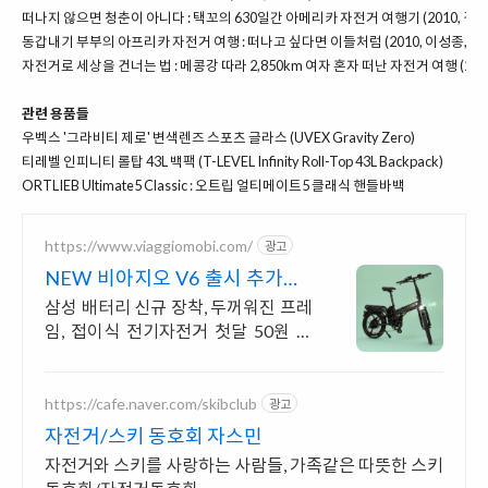
떠나지 않으면 청춘이 아니다 : 택꼬의 630일간 아메리카 자전거 여행기 (2010, 김태
동갑내기 부부의 아프리카 자전거 여행 : 떠나고 싶다면 이들처럼 (2010, 이성종, 손
자전거로 세상을 건너는 법 : 메콩강 따라 2,850km 여자 혼자 떠난 자전거 여행 (201
관련 용품들
우벡스 '그라비티 제로' 변색렌즈 스포츠 글라스 (UVEX Gravity Zero)
티레벨 인피니티 롤탑 43L 백팩 (T-LEVEL Infinity Roll-Top 43L Backpack)
ORTLIEB Ultimate5 Classic : 오트립 얼티메이트5 클래식 핸들바백
https://www.viaggiomobi.com/
광고
NEW 비아지오 V6 출시 추가금0
원, 출퇴근자전거마련
삼성 배터리 신규 장착, 두꺼워진 프레
임, 접이식 전기자전거 첫달 50원 렌
탈!
https://cafe.naver.com/skibclub
광고
자전거/스키 동호회 자스민
자전거와 스키를 사랑하는 사람들, 가족같은 따뜻한 스키