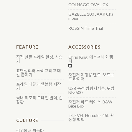
COLNAGO OVAL CX
GAZELLE 100 JAAR Cha
mpion
ROSSIN Time Trial
FEATURE
ACCESSORIES
직접 만든 프레임 완성, 시승
Chris King, 에스프레소 탬
기
퍼
표면정리와 도색 그리고 데
칼 붙이기
자전거 여행용 텐트, 오프로
드 라이더
프레임 데칼과 엠블럼 제작
기
USB 충전 방향지시등, 누빔
NB-600
국내 최초의 트레일 빌더, 손
창환
자전거 하드 케이스, B&W
Bike Box
T-LEVEL Hercules 45L 확
장형 백팩
CULTURE
길위에서 철들다