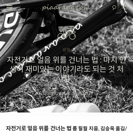
문화
자전거로 얼음 위를 건너는 법 : 마치 인
생이 재미있는 이야기라도 되는 것 처
럼
피아랑
·
2011. 6. 1
·
0
/
자전거로 얼음 위를 건너는 법
롭 릴월 지음, 김승욱 옮김/