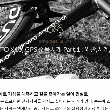
용부품
문화
여행
용부품/용품|의류|장비
NTO X10) GPS 손목시계 Part.1 : 외관,
반 리뷰
피아랑
·
2010. 8. 2
·
0
/
계로 기상을 예측하고 길을 찾아가는 일이 현실로
많은 스포티한 전자시계를 가지고 싶어하는 시기가 있다. 손목에 
는 시계는 액세서리 중에서는 그 쓰임새와 실용성이 가장 빛나는 