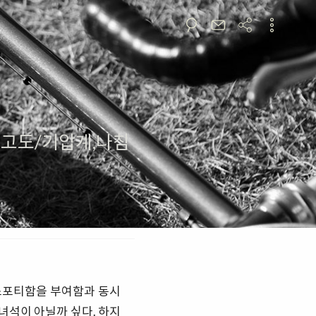
시계,고도/기압계,나침
스포티함을 부여함과 동시
녀석이 아닐까 싶다. 하지