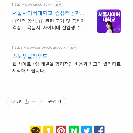
http://www.iscu.ac.kr
광고
서울사이버대학교 컴퓨터공학과
2026 가을학기 신편입생
IT인력 양성, IT 관련 국가 및 국제자
격증 교육실시, 사이버대 신입생 수 1
위 장학금 지급 1위, 학사 석사 박사 온
라인복수학위까지
https://www.snowcloud.co.kr
광고
스노우클라우드
웹 사이트 / 앱 개발을 합리적인 비용과 최고의 퀄리티로
제작해 드립니다.
59
구독하기