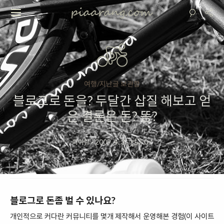
여행/지난글 보관함
블로그로 돈을? 두달간 삽질 해보고 얻
은 결론은 돈? 똥?
피아랑
·
2009. 4. 3
·
0
/
블로그로 돈좀 벌 수 있나요?
개인적으로 커다란 커뮤니티를 몇개 제작해서 운영해본 경험(이 사이트