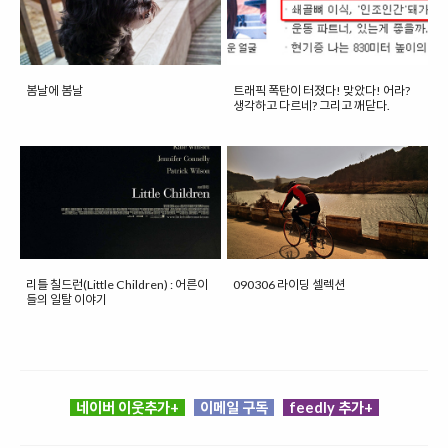
봄날에 봄날
트래픽 폭탄이 터졌다! 맞았다! 어라?
생각하고 다르네? 그리고 깨닫다.
리틀 칠드런(Little Children) : 어른이
090306 라이딩 셀렉션
들의 일탈 이야기
네이버 이웃추가+
이메일 구독
feedly 추가+