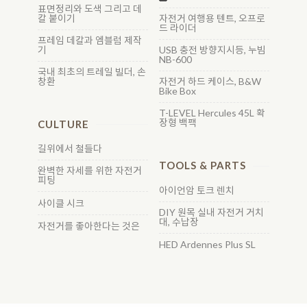
표면정리와 도색 그리고 데
칼 붙이기
자전거 여행용 텐트, 오프로
드 라이더
프레임 데칼과 엠블럼 제작
기
USB 충전 방향지시등, 누빔
NB-600
국내 최초의 트레일 빌더, 손
창환
자전거 하드 케이스, B&W
Bike Box
T-LEVEL Hercules 45L 확
장형 백팩
CULTURE
길위에서 철들다
TOOLS & PARTS
완벽한 자세를 위한 자전거
피팅
아이언암 토크 렌치
사이클 시크
DIY 원목 실내 자전거 거치
대, 수납장
자전거를 좋아한다는 것은
HED Ardennes Plus SL