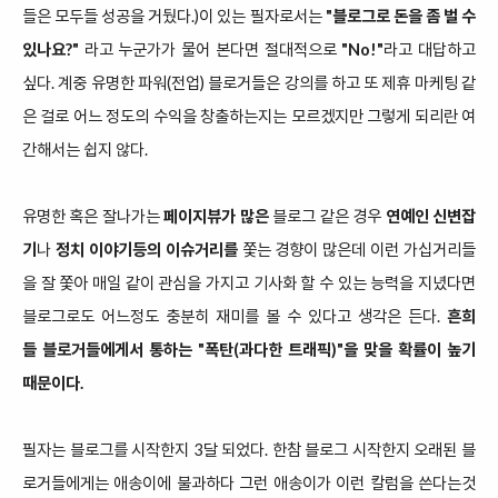
들은 모두들 성공을 거뒀다.)이 있는
필자로서는
"블로그로 돈을 좀 벌 수
있나요?"
라고 누군가가 물어 본다면 절대적으로
"No!"
라고 대답하고
싶다. 계중 유명한 파워(전업) 블로거들은 강의를 하고 또 제휴 마케팅 같
은 걸로 어느 정도의 수익을 창출하는지는 모르겠지만 그렇게 되리란 여
간해서는 쉽지 않다.
유명한 혹은 잘나가는
페이지뷰가 많은
블로그 같은 경우
연예인 신변잡
기
나
정치 이야기등의 이슈거리를
쫓는 경향이 많은데 이런 가십거리들
을 잘 쫓아 매일 같이 관심을 가지고 기사화 할 수 있는 능력을 지녔다면
블로그로도 어느정도 충분히 재미를 볼 수 있다고 생각은 든다.
흔희
들 블로거들에게서 통하는 "폭탄(과다한 트래픽)"을 맞을 확률이 높기
때문이다.
필자는 블로그를 시작한지 3달 되었다. 한참 블로그 시작한지 오래된 블
로거들에게는 애송이에 불과하다 그런 애송이가 이런 칼럼을 쓴다는것