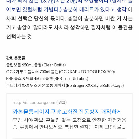
대가 되지 않은 13.7g(혹은 20g)의 초경량이니 (실제로 들
어보면 깃털처럼 가볍다.) 충분히 메리트가 있다고 생각
어
차피 선택은 당신의 몫이다. 총알이 충분하면 비싼 거 사는
거고 총알이 많더라도 사치라 생각하면 필자처럼 이 물건을
선택하는 것
관련 용품들
클린보틀 650mL 물병 (Clean Bottle)
OGK 가부토 툴박스 700ml 툴캔 (OGK KABUTO TOOLBOX 700)
BBB 툴스 & 튜브 450ml 툴캔 (BBB Tools & Tubes)
본트래거 XXX 위조 카본 물통 케이지 (Bontrager XXX Style Bottle Cage)
http://m.coupang.com
광고
카본물통케이지 쿠팡 고화질 진동방지 쾌적하게
후방 시야 확보, 흔들림 없는 고정으로 안전한 자전거용
품, 쿠팡에서 만나보세요. 복잡한 설치는 이제 그만! 로켓
배송으로 빠르게 받아 편리하게 사용하세요.