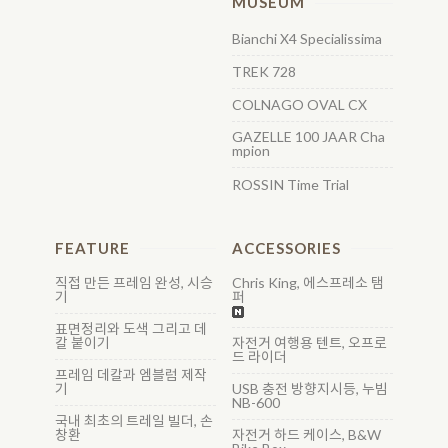
MUSEUM
Bianchi X4 Specialissima
TREK 728
COLNAGO OVAL CX
GAZELLE 100 JAAR Cha
mpion
ROSSIN Time Trial
FEATURE
ACCESSORIES
직접 만든 프레임 완성, 시승
Chris King, 에스프레소 탬
기
퍼
표면정리와 도색 그리고 데
칼 붙이기
자전거 여행용 텐트, 오프로
드 라이더
프레임 데칼과 엠블럼 제작
기
USB 충전 방향지시등, 누빔
NB-600
국내 최초의 트레일 빌더, 손
창환
자전거 하드 케이스, B&W