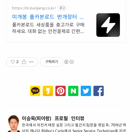
https://m.bunjang.co.kr/
광고
미개봉 풀카본로드 번개장터 국
내 최대 브랜드 중고거래
풀카본로드 새상품을 중고가로 구매
하세요. 대화 없는 안전결제로 간편하
게! 전국 각지에서 올라오는 전국구 최
다 상품 매일 10만 개 이상의 신규 상
품 업로드
2
구독하기
이승욱(피아랑)
|
프로필
|
인터뷰
한국에서 자전거 매장 실장 그리고 월간지 팀장을 엮임 후, 70여년 역
사의 캐나다 Ridley's Cycle에서 Senior Service Technician을 지냈