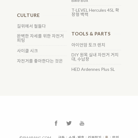
Bike Box
T-LEVEL Hercules 45L 확
장형 백팩
CULTURE
길위에서 철들다
TOOLS & PARTS
완벽한 자세를 위한 자전거
피팅
아이언암 토크 렌치
사이클 시크
DIY 원목 실내 자전거 거치
대, 수납장
자전거를 좋아한다는 것은
HED Ardennes Plus SL
© PiAARANG.COM
구독
|
소개 · 제휴
|
리뷰찾기
|
홈
|
문의