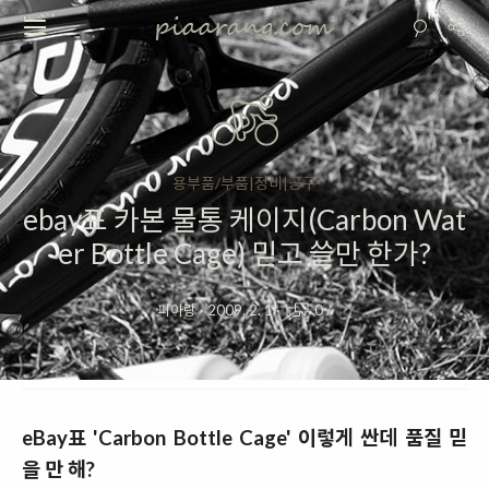
용부품/부품|정비|공구
ebay표 카본 물통 케이지(Carbon Wat
er Bottle Cage) 믿고 쓸만 한가?
피아랑
·
2009. 2. 1
·
0
/
eBay표 'Carbon Bottle Cage' 이렇게 싼데 품질 믿
을 만 해?