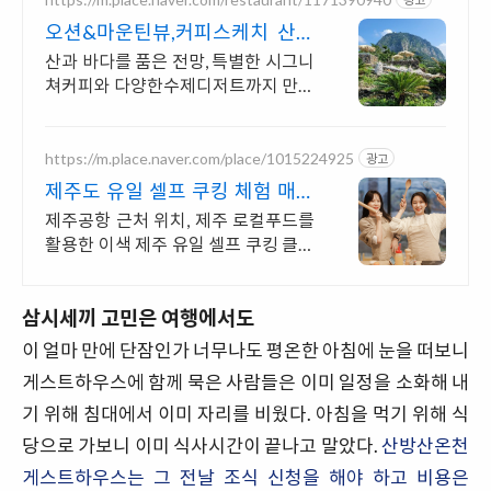
오션&마운틴뷰,커피스케치 산방
산과 용머리해안이 한눈에
산과 바다를 품은 전망, 특별한 시그니
쳐커피와 다양한수제디저트까지 만나
보세요! 뷰맛집, 원두선택가능, 디카페
인변경, 직접 추출하여 숙성시키는 콜
드브루.
https://m.place.naver.com/place/1015224925
광고
제주도 유일 셀프 쿠킹 체험 매일
반복되는 일상속추억만들기
제주공항 근처 위치, 제주 로컬푸드를
활용한 이색 제주 유일 셀프 쿠킹 클래
스 제주공항 근처 위치, 제주 로컬푸드
를 활용한 이색 제주 유일 셀프 쿠킹 클
삼시세끼 고민은 여행에서도
래스
이 얼마 만에 단잠인가 너무나도 평온한 아침에 눈을 떠보니
게스트하우스에 함께 묵은 사람들은 이미 일정을 소화해 내
기 위해 침대에서 이미 자리를 비웠다. 아침을 먹기 위해 식
당으로 가보니 이미 식사시간이 끝나고 말았다.
산방산온천
게스트하우스는 그 전날 조식 신청을 해야 하고 비용은