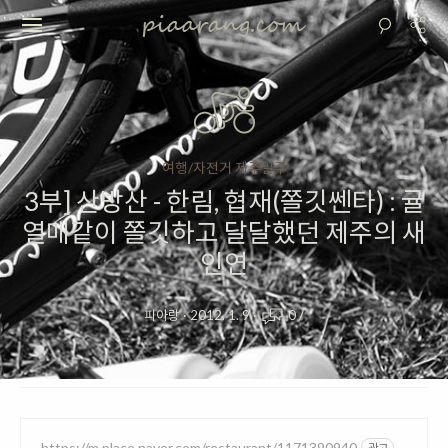
여행/자전거 제주일주
3부] 산방산 - 한림, 협재(쫄깃쎈타) : 귤
열매같이 쫄깃하고 달달했던 제주의 새
인연
피아랑
·
2012. 1. 9
·
0
/
https://m.place.naver.com/restaurant/1171390940
광고