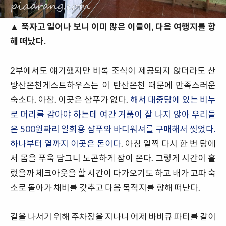
▲ 푹자고 일어나 보니 이미 많은 이들이, 다음 여행지를 향
해 떠났다.
2부
에서도 얘기했지만 비록 조식이 제공되지 않더라도 산
방산온천게스트하우스는 이 탄산온천 때문에 만족스러운
숙소다. 아참. 이곳은 샴푸가 없다.
해서 대중탕에 있는 비누
로 머리를 감아야 하는데 여간 거품이 잘 나지 않아 우리들
은 500원짜리 일회용 샴푸와 바디워셔를 구매해서 씻었다.
하나부터 열까지 이곳은 돈이다
. 아침 일찍 다시 한 번 탕에
서 몸을 푸욱 담그니 노곤하게 잠이 온다. 그렇게 시간이 흘
렀을까 체크아웃을 할 시간이 다가오기도 하고 배가 고파 숙
소로 돌아가 채비를 갖추고 다음 목적지를 향해 떠난다.
길을 나서기 위해 주차장을 지나니 어제 바비큐 파티를 같이