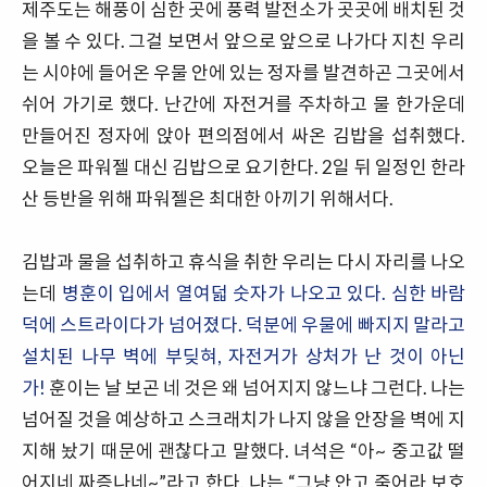
제주도는 해풍이 심한 곳에 풍력 발전소가 곳곳에 배치된 것
을 볼 수 있다. 그걸 보면서 앞으로 앞으로 나가다 지친 우리
는 시야에 들어온 우물 안에 있는 정자를 발견하곤 그곳에서
쉬어 가기로 했다. 난간에 자전거를 주차하고 물 한가운데
만들어진 정자에 앉아 편의점에서 싸온 김밥을 섭취했다.
오늘은 파워젤 대신 김밥으로 요기한다. 2일 뒤 일정인 한라
산 등반을 위해 파워젤은 최대한 아끼기 위해서다.
김밥과 물을 섭취하고 휴식을 취한 우리는 다시 자리를 나오
는데
병훈이 입에서 열여덟 숫자가 나오고 있다. 심한 바람
덕에 스트라이다가 넘어졌다. 덕분에 우물에 빠지지 말라고
설치된 나무 벽에 부딪혀, 자전거가 상처가 난 것이 아닌
가!
훈이는 날 보곤 네 것은 왜 넘어지지 않느냐 그런다. 나는
넘어질 것을 예상하고 스크래치가 나지 않을 안장을 벽에 지
지해 놨기 때문에 괜찮다고 말했다. 녀석은 “아~ 중고값 떨
어지네 짜증나네~”라고 한다. 나는 “그냥 안고 죽어라 보호