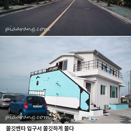
쫄깃쎈타 입구서 쫄깃하게 쫄다