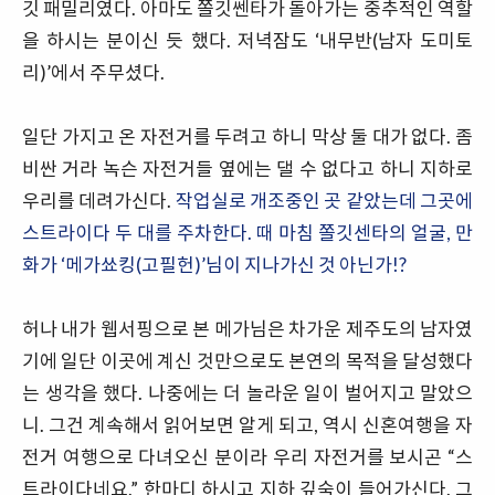
깃 패밀리였다. 아마도 쫄깃쎈타가 돌아가는 중추적인 역할
을 하시는 분이신 듯 했다. 저녁잠도 ‘내무반(남자 도미토
리)’에서 주무셨다.
일단 가지고 온 자전거를 두려고 하니 막상 둘 대가 없다. 좀
비싼 거라 녹슨 자전거들 옆에는 댈 수 없다고 하니 지하로
우리를 데려가신다.
작업실로 개조중인 곳 같았는데 그곳에
스트라이다 두 대를 주차한다. 때 마침 쫄깃센타의 얼굴, 만
화가 ‘메가쑈킹(고필헌)’님이 지나가신 것 아닌가!?
허나 내가 웹서핑으로 본 메가님은 차가운 제주도의 남자였
기에 일단 이곳에 계신 것만으로도 본연의 목적을 달성했다
는 생각을 했다. 나중에는 더 놀라운 일이 벌어지고 말았으
니. 그건 계속해서 읽어보면 알게 되고, 역시 신혼여행을 자
전거 여행으로 다녀오신 분이라 우리 자전거를 보시곤 “스
트라이다네요.” 한마디 하시고 지하 깊숙이 들어가신다. 그