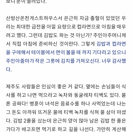
보니 문이 열려있다.
산방산온천게스트하우스서 은근히 자금 출혈이 있었던 우
리는 최대한 급전을 아낄 요량으로 컵라면으로 아침을 때우
려고 했다. 그런데 김밥도 파는 것 아닌가? 주인아주머니께
서 직접 아침에 준비하신 것이란다. 그렇게
김밥과 컵라면
을 구매해서 테이블에서 면이 불을 때 까지 기다리고 있으니
주인아줌마가 작은 그릇에 김치를 가져오신다. 너무 감사했
다
.
제주도 사람들은 인심이 좋은 거 같다. 옆에는 손님들이 식
사를 하고 나면 먹으라고 녹차와 둥굴레차 티백도 있다. 물
론 공짜다! 병훈이 녀석은 음료수를 하나 사먹었는데 나는
그 돈도 아까워 뜨거운 물에 티백 녹차를 식혀 물 삼아 마셨
다. 김밥 2줄을 샀는데 은근히 양이 많아 남은 김밥 한 줄은
가다가 배고프면 먹기로 하고 길을 나선다. 가만히 계산해