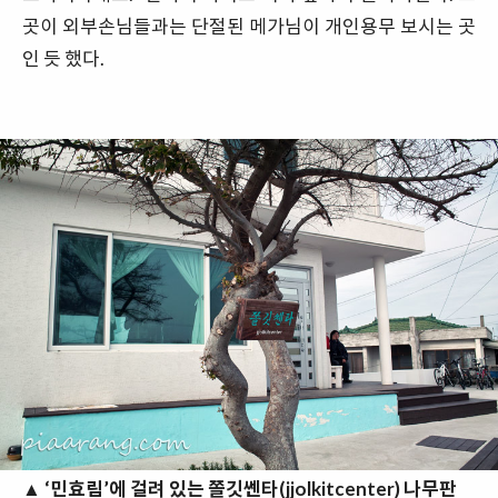
곳이 외부손님들과는 단절된 메가님이 개인용무 보시는 곳
인 듯 했다.
▲ ‘민효림’에 걸려 있는 쫄깃쎈타(jjolkitcenter) 나무판