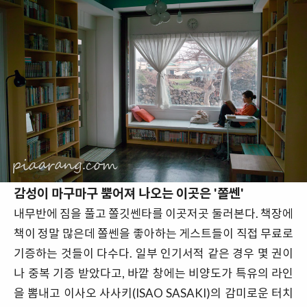
감성이 마구마구 뿜어져 나오는 이곳은 '쫄쎈'
내무반에 짐을 풀고 쫄깃쎈타를 이곳저곳 둘러본다. 책장에
책이 정말 많은데 쫄쎈을 좋아하는 게스트들이 직접 무료로
기증하는 것들이 다수다. 일부 인기서적 같은 경우 몇 권이
나 중복 기증 받았다고, 바깥 창에는 비양도가 특유의 라인
을 뽐내고 이사오 사사키(ISAO SASAKI)의 감미로운 터치