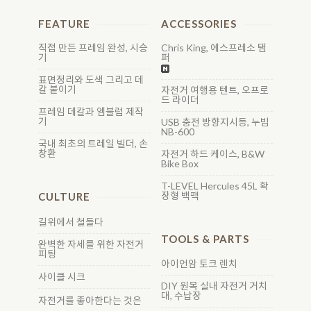
FEATURE
ACCESSORIES
직접 만든 프레임 완성, 시승
Chris King, 에스프레소 탬
기
퍼
표면정리와 도색 그리고 데
칼 붙이기
자전거 여행용 텐트, 오프로
드 라이더
프레임 데칼과 엠블럼 제작
기
USB 충전 방향지시등, 누빔
NB-600
국내 최초의 트레일 빌더, 손
창환
자전거 하드 케이스, B&W
Bike Box
T-LEVEL Hercules 45L 확
장형 백팩
CULTURE
길위에서 철들다
TOOLS & PARTS
완벽한 자세를 위한 자전거
피팅
아이언암 토크 렌치
사이클 시크
DIY 원목 실내 자전거 거치
대, 수납장
자전거를 좋아한다는 것은