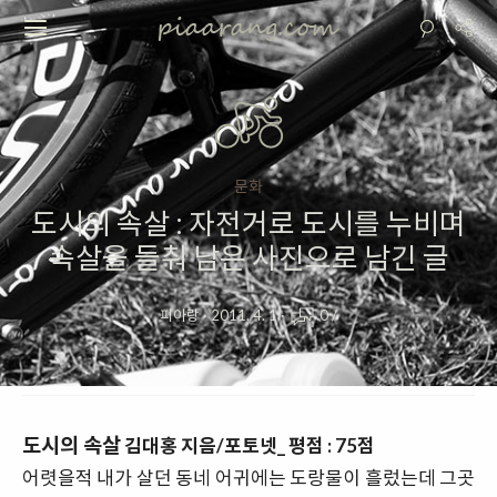
문화
도시의 속살 : 자전거로 도시를 누비며
속살을 들춰 남은 사진으로 남긴 글
피아랑
·
2011. 4. 1
·
0
/
도시의 속살
김대홍 지음/포토넷_ 평점 : 75점
어렷을적 내가 살던 동네 어귀에는 도랑물이 흘렀는데 그곳