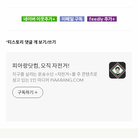
네이버 이웃추가+
이메일 구독
feedly 추가+
*티스토리 댓글 개 보기/쓰기
피아랑닷컴, 오직 자전거!
지구를 살리는 운송수단 <자전거>를 주 콘텐츠로
삼고 있는 1인 미디어 PiAARANG.COM
구독하기