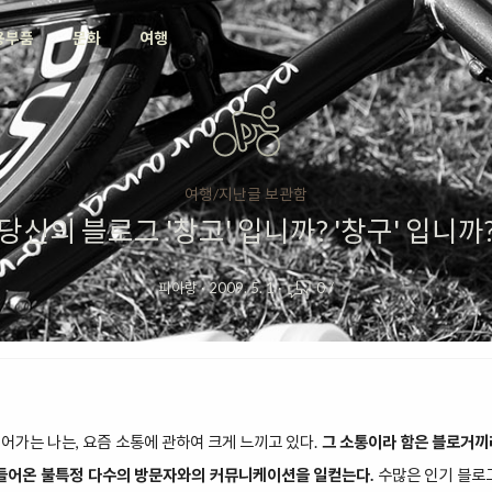
용부품
문화
여행
여행/지난글 보관함
당신의 블로그 '창고' 입니까? '창구' 입니까
피아랑
·
2009. 5. 1
·
0
/
떼어가는 나는, 요즘 소통에 관하여 크게 느끼고 있다.
그 소통이라 함은 블로거끼
 들어온 불특정 다수의 방문자와의 커뮤니케이션을 일컫는다.
수많은 인기 블로그