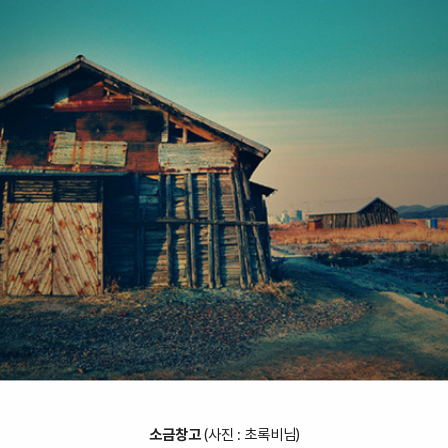
소금창고
(
사진 :
초록비
님)