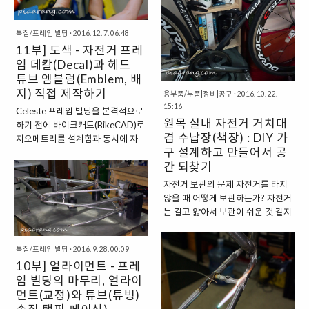
었죠. 물론 지금 그 목표들이 중단된
을 취했습니다. 피아랑의 유기농 자
것은 아닙니다. 그저 차근차근 천천
전거 프로젝트 프롤로그 편에서 썼
히 한 발짝씩 내디디고 있을 뿐이라
습니다. “직접 도색을 배워서 하겠
특집/프레임 빌딩
·
2016. 12. 7. 06:48
고 생각합니다. 자전거가 완성되고
다.”라고 하지만, 시간이 허락하질
11부] 도색 - 자전거 프레
한 달도 안되 캐나다로 날아가 함께
못했습니다. 물론, 그만큼 간절히 하
임 데칼(Decal)과 헤드
지냈습니다. 사실 자전거가 프레임
고 싶었다면 없던 시간도 만들어서
튜브 엠블럼(Emblem, 배
을 설계하면서 머릿속으로 그렸던
했겠죠. 어쨌든 도색과정에서는 데
지) 직접 제작하기
용부품/부품|정비|공구
·
2016. 10. 22.
그림대로 완성된 것은 아닙니다. 톱
칼 만들기와 마스킹 작업을 직업 참
15:16
Celeste 프레임 빌딩을 본격적으로
튜브가 1.5의 경사가 생기기도 했
여한 데에 의의를 두고 있습니다. 제
원목 실내 자전거 거치대
하기 전에 바이크캐드(BikeCAD)로
고, 부품의 구성 역시 달라졌죠. 처
가 참여한 결과가 좋든 나쁘든 시간
겸 수납장(책장) : DIY 가
지오메트리를 설계함과 동시에 자
음 빌딩을 할 때만 해도 정통 클래식
과 노력이 든 만큼 애착은 커졌으니
구 설계하고 만들어서 공
전거의 색상과 데칼의 위치 글씨체
로드바이크 스타일로 만들어보..
말이죠. 제가 도색 전문가는 ..
간 되찾기
등을 가상으로 적용해 보았습니다.
자전거에 처음 입문했을 때부터 타
자전거 보관의 문제 자전거를 타지
고 싶었던 브랜드가 하나 있었습니
않을 때 어떻게 보관하는가? 자전거
다. 이탈리아의 비앙키(Bianchi)인
는 길고 얇아서 보관이 쉬운 것 같지
데요, 마치 자동차 애호가들이 페라
만, 또 그렇지 않다. 핸들바의 스템
리나 람보르기니를 타는 순간을 상
을 풀어 최대한 바퀴와 수평이 되도
상하는 것처럼, 자전거를 좋아하는
특집/프레임 빌딩
·
2016. 9. 28. 00:09
록 조절하면 되지만, 탈 때나 보관할
이들은 누구나 비앙키 자전거를 타
10부] 얼라이먼트 - 프레
때마다 스템을 다시 풀었다 조였다
는 꿈을 한 번쯤 꾼다고 생각합니다.
임 빌딩의 마무리, 얼라이
하는 행위는 참으로 번거롭기 그지
하지만 비앙키 자전거가 유럽산 고
먼트(교정)와 튜브(튜빙)
없다. 자전거 거치대를 구매해서 집
성능 자동차들처럼 특별히 성능적
안에 주차하면 간단히 해결될 문제