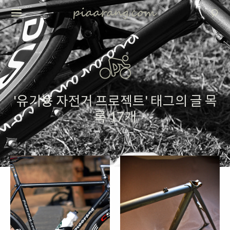
'유기농 자전거 프로젝트' 태그의 글 목
록 17개