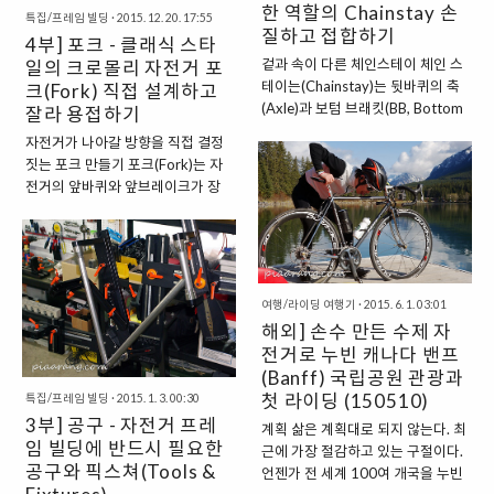
한 역할의 Chainstay 손
특집/프레임 빌딩
·
2015. 12. 20. 17:55
다. 이번 편은 이러한 역할을 수행하
질하고 접합하기
4부] 포크 - 클래식 스타
는 자전거의 중요한 뼈대인 앞 삼각
겉과 속이 다른 체인스테이 체인 스
을 위한 튜브 준비 작업입니다. 즉,
일의 크로몰리 자전거 포
테이는(Chainstay)는 뒷바퀴의 축
지그 세팅과 용접 바로 전 과정이라
크(Fork) 직접 설계하고
(Axle)과 보텀 브래킷(BB, Bottom
고 보면 되겠습니다. 재료 준비 전통
잘라 용접하기
Bracket)을 이어주는 역할을 합니
적인 형태(클래식) 크로몰리(Cr-
자전거가 나아갈 방향을 직접 결정
다. 단순히 한 쌍의 튜브가 길게 뻗
Mo) 로드 사이클(로드바이크)용 앞
짓는 포크 만들기 포크(Fork)는 자
어 있어서 그 용도와 만듦새가 무척
삼각을 만들기 위해서 헨리 제임스
전거의 앞바퀴와 앞브레이크가 장
단순해 보이지만, 절대 그렇지 않습
(Hen..
착되는 중요한 뼈대입니다. 그리고
니다. 최근 시중에 판매되는 고가 자
라이더가 핸들 바를 회전시킬 때 포
전거들의 경우 튜브의 형태나 각도,
크가 회전하면서 원하는 방향으로
길이 등에 변화를 통해 라이딩 목적
나아갈 수 있게 합니다. 포크는 핸들
에 맞는 성능을 뽑아내고 있습니다.
바 스템과 연결되는 스티어러 튜브
여행/라이딩 여행기
·
2015. 6. 1. 03:01
이에 따라 라이더의 피로도나 힘 손
그리고 11자 모양으로 길게 뻗어 나
해외] 손수 만든 수제 자
실이 감소하기도 하고, 순발력이 향
가는 포크 블레이드 끝으로 앞바퀴
상되거나 되려 기동성이 떨어지기
전거로 누빈 캐나다 밴프
축이 직접 고정되는 드롭아웃으로
도 합니다. 게다가 물(흙)받이(펜더,
(Banff) 국립공원 관광과
구성되어 있습니다. 단순히 자전거
Fender)나 자전거용 여행 가방(패
첫 라이딩 (150510)
특집/프레임 빌딩
·
2015. 1. 3. 00:30
의 방향 전환을 담당할 뿐만 아니라
니어, Pannier) 장착 여부 그리고 크
3부] 공구 - 자전거 프레
계획 삶은 계획대로 되지 않는다. 최
승차감을 좌우하기도 하는데요, 이
랭크 세트 사용 폭에 지대한 영향을
임 빌딩에 반드시 필요한
근에 가장 절감하고 있는 구절이다.
는 포크 블레이드의 형태와 각도 등
끼치기까지 합니다. 이렇듯 겉과 속
공구와 픽스쳐(Tools &
언젠가 전 세계 100여 개국을 누빈
에서 의해 영향을 받습니다. 일반적
이 다른 복잡 미묘한..