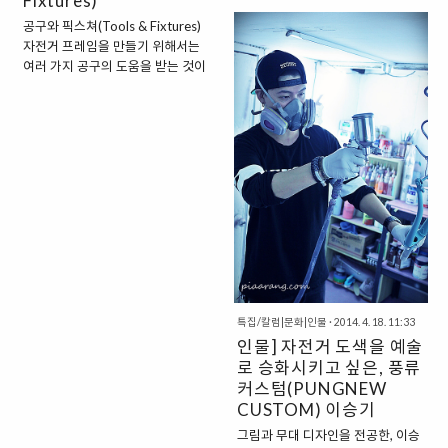
Fixtures)
여행자를 만나서 물었다."여행 후 깨
으로 프레임 빌딩을 할 때 제작되는
달은 것이 있다면 무엇인가요? 그는
포크는 서스펜션(충격 흡수 장치)이
공구와 픽스쳐(Tools & Fixtures)
“삶은 계획대로 되지 않습니다.”라
없는 경우가 대부분입니다. 또한, 포
자전거 프레임을 만들기 위해서는
고 답했다. 나 또한 캐나다
크의 재질이 철(스틸) 계열인 크로
여러 가지 공구의 도움을 받는 것이
(Canada) 워킹 홀리데이(Working
몰리나 티타늄이 아닌 경우 대..
필수입니다. 기본적으로는 망치부
Holiday)를 준비하면서 무척이나
터 시작해서 밀링머신, 선반 등에 이
그 말을 실감했었다. 매년 초마다 올
르기까지 다양한 종류의 공구가 사
라왔던 모집 공고가 여름이 되어서
용됩니다. 사실, 일반인이 아니라 자
야 공지되면서 모든 계획이 틀어졌
전거 미캐닉이라 하더라도 그 정도
었다. 덕분에 내가 얼마나 절박한지
의 공구를 사용할 일이 없어서 대부
를 깨달을 수 있었고, 좌절도 많이
분 공구가 낯설게 느껴질 수도 있습
했다. 돌이켜보면 그 모든 것들이 나
니다. 공구는 있으면 편하고 쉽게 작
를 성장시키는 계기였다. 친구 캐나
업할 수 있지만, 없어도 불가능한 작
다에서 일하면서 살기 시작한 지 한
업이 아닌 경우도 있어 사용에 두려
달하고 보름이 지났을 때다. 내 페이
움부터 가질 필요는 없습니다. 지금
스북 계정에 친구 신청이 들어왔다.
으로부터 약 100년 전에 수제 프레
프로필을 확인해보니 나와 같은 캐
특집/칼럼|문화|인물
·
2014. 4. 18. 11:33
임을 만들던 시기에는 당연히 지금
나다의 캘..
인물] 자전거 도색을 예술
나열하는 공구 없이도 제작을 해왔
로 승화시키고 싶은, 풍류
기 때문입니다. 현실적으로 프로 프
레임빌더 또는 취미로 프레임을 만
커스텀(PUNGNEW
들 계획을 가진 사람들 입장에서는
CUSTOM) 이승기
공구에 대한 막연함이 ..
그림과 무대 디자인을 전공한, 이승