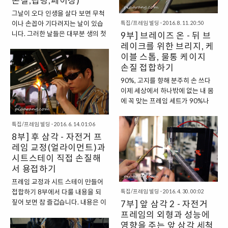
손질,탭핑,페이싱)
으로 뛰어나서 혹은 엄청나게 고가
이지만, 위 공간 활용이 애매하다.
그날이 오다 인생을 살다 보면 무척
이거나 물건을 구하기 힘들어서가
왕자행거와 같은 저렴하고 설치 해
이나 손꼽아 기다려지는 날이 있습
특집/프레임 빌딩
·
2016. 8. 11. 20:50
아닙니다. 가격이 타 브랜드와 비교
제가 쉬운 옷걸이를 거치대로 사용
니다. 그러한 날들은 대부분 생의 첫
9부] 브레이즈 온 - 뒤 브
하면 아주 비싼 거도 아니며, 성능이
할 수도 있지만, 불안하기도 하고 무
경험을 안겨다 주는 경우가 많죠. 이
레이크를 위한 브리지, 케
역시 엄청난 것도 아니죠. 단지 비앙
언가 멋스럽지가 않은 것이 현실. 핀
를테면, 생의 첫 내 집에 입주하는
이블 스톱, 물통 케이지
키만의 고유 색상이라 할 수..
터레스트를 검색해보면 나무로 만
날. 생의 첫차를 출고 받는 날. 첫사
손질 접합하기
든 확장형태의 수납 실내 자전거 거
랑과의 첫 데이트 등이 있겠지요. 이
90%, 고지를 향해 분주히 손 쓰다
치대가 즐비하고 또 시중에는 판매
처럼 처음이 가져다주는 의미는 남
이제 세상에서 하나밖에 없는 내 몸
도 하고 있다. 하지만 가격이 터무니
다릅니다. 게다가 내 손으로 정성스
에 꼭 맞는 프레임 세트가 90%나
없이 비싼것이 현실. 그래서 직접 만
레 하나부터 열까지 만들어냈다면
완성됐습니다. 이제 뒤 브레이크가
들어 보았다. 스케치업을 ..
더 남다르겠죠. 바로 프레임 빌딩이
장착되고 시트 스테이를 단단히 잡
그렇습니다. 비록 도색을 하지 않아
특집/프레임 빌딩
·
2016. 6. 14. 01:06
아주는 브리지와 몰통 케이지를 꽂
완벽한 완성이라고 말할 순 없지만,
8부] 후 삼각 - 자전거 프
을 수 있는 물통 케이지 홀 그리고
변속기나 크랭크 등의 부품을 조립
레임 교정(얼라이먼트)과
변속이나 브레이크 겉 선 정리를 쉽
해서 타고 다닐 수 있는 세상 하나의
시트스테이 직접 손질해
게 도와주는 케이블 스톱 등을 용접
나만의 프레임 세트가 완성되는 날
서 용접하기
할 차례죠. 정말 설레던 순간이었습
이었죠. 그날의 과정을 지금 풀어보
프레임 교정과 시트 스테이 만들어
니다. 나만의 프레임이 완성이라는
겠습니다. 시트 튜브, 러그 손질과
접합하기 8부에서 다룰 내용을 되
특집/프레임 빌딩
·
2016. 4. 30. 00:02
고지를 바라보고 있었으니까요. 그
완성 그 동안 시트 튜브를 지그에 고
짚어 보면 참 즐겁습니다. 내용은 이
7부] 앞 삼각 2 - 자전거
래서 작업 속도가 다른 작업에 비해
정하는 용도로 쓰기 위해 자르지 않
러합니다. 우선 직접 깎고 자르며 정
빨리 진행됐던 기억이 납니다. 반복
프레임의 외형과 성능에
고 있었습니다. ..
성스레 손질한 70% 정도 완성된 프
작업으로 인해 숙달로 인해서였겠
영향을 주는 앞 삼각 세척