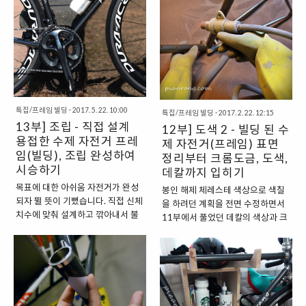
특집/프레임 빌딩
·
2017. 5. 22. 10:00
특집/프레임 빌딩
·
2017. 2. 22. 12:15
13부] 조립 - 직접 설계
12부] 도색 2 - 빌딩 된 수
용접한 수제 자전거 프레
제 자전거(프레임) 표면
임(빌딩), 조립 완성하여
정리부터 크롬도금, 도색,
시승하기
데칼까지 입히기
목표에 대한 아쉬움 자전거가 완성
봉인 해제 체레스테 색상으로 색칠
되자 뛸 뜻이 기뻤습니다. 직접 신체
을 하려던 계획을 전면 수정하면서
치수에 맞춰 설계하고 깎아내서 불
11부에서 풀었던 데칼의 색상과 크
까지 지폈지만, 두 눈으로 보기에 이
기 그리고 엠블럼뿐만 아니라 다른
렇게 멋스러울지 기대하지 않았었
변화도 있었습니다. 바로 크롬 마감
으니까요. 사실, 1부 프롤로그 편에
을 하기로 마음먹은 것이죠. 클래식
서의 꿈은 상당히 원대했습니다. 국
로드 사이클(로드바이크)의 멋을 한
토종주를 하고 프레임 빌딩 이야기
층 살리기 위해 러그도 함께 도색하
가 포함된 여행기를 출간해보고 싶
는 것이 아닌 크롬으로 살리는 방식