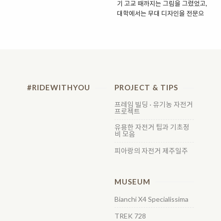
기 고교 때까지는 그림을 그렸었고,
대학에서는 무대 디자인을 전문으
로 했습니다. 그러다 동대문에서 옷
을 팔아보기도 하면서 다양한 경험
을 쌓았습니다. 이러한 경험들이 지
금 하는 일에 도움이 되는 것 같습니
다. 자전거는 22살 때부터 픽스드
기어를 타왔습니다. 그러다 자전거
를 타다 만난 지인이 디자인 감각도
#RIDEWITHYOU
PROJECT & TIPS
있으니 자전거 도색을 해보는 게 어
떻겠냐고 제안했습니다. 가만히 살
프레임 빌딩 · 유기농 자전거
프로젝트
펴보니 국내에는 자전거 전문 도색
업체가 드물어서 별다른 홍보 없이
유용한 자전거 팁과 기초정
도 쉽게 자리 잡을 수 있을 것만 같
비 모음
아서 사업을 덥석 시작해버렸습니
피아랑의 자전거 제주일주
다. 도색 기술을 배우기 위해 이와타
아트스쿨에서 스프레이 아트웍스
과정을 수료하고, 자전거 도색 업체
MUSEUM
인 릴리커스텀에서 실전 연습을 갈
고 닦았습니다. 그러던 와중에 릴리
Bianchi X4 Specialissima
커스텀..
TREK 728