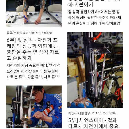
레임에 드디어 바퀴를 장착했습니
지요. 브리지(Bridge)가 위치해야
하고 붙이기
다. 포크가 아닌 리어(뒤) 드롭아웃
할 높이 (1) 뒤 드롭아웃에 더미 액
앞 삼각 용접하기 6부에서는 앞 삼
에 뒷바퀴를 꽂는 순간 그 희열은 남
슬(Dummy Alxe)을 우선적으로 창
각에 형성에 필요한 구조 이해와 재
달랐었습니다. 더욱이 시트 스테이
작합니다. 그리고 뒷바퀴의 비드 사
단과 손질에 과정에 대해 알아보았
가 시트 러그에 연결될 부분의 형상
이즈(BSD) 값을 측정합니다. 이를
습니다. 이번 편에서는 용접 전 튜
을 직접 만들었는데요, 이 재미가 또
2로 나눈 뒤,..
특집/프레임 빌딩
·
2016. 4. 6. 00:48
브, 러그 세척과 지그 설정 그리고
남달랐었습니다. 양 시트 스테이 튜
6부] 앞 삼각 - 자전거 프
용접을 해보겠습니다. 6부에서 튜
브 사이에 연결되는 뒤 브레이크를
레임의 성능과 외형에 큰
브를 설계도에 따라 맞추고 재단 손
장착하는 브리지(Bridge)를 접합하
영향을 주는 앞 삼각 자르
질하는 일이 상당히 고됐습니다. 하
면 더는 프레임을 교정할 수 없습니
고 손질하기
지만 이번 7부에 다룰 내용은 재미
다. 이 때문에 시트 스테이를 만들어
있는 용접이라 신나게 작업했던 기
자전거의 가장 중요한 뼈대, 앞 삼각
프레임에 접합하기 이전에 교정(얼
억이 납니다. 이번 편은 포크와 체인
프레임에서 가장 눈에 띄는 부분이
라이먼트)작업을 진행했습니다. 그
스테이 제작기에서 보았던 내용이
바로 톱 튜브, 다운 튜브, 시트 튜브
리고 시트 스테이를 만들어 붙였었
중복돼 나올 것입니다. 작업하는 부
그리고 헤드 튜브로 구성된 앞 삼각
죠. 참고로 이 모든 작업을 진행하기
분만 달라졌지 방법은 비슷하기 때
입니다. 헤드 튜브와 톱 튜브의 각
이전에 글쓴이는 시트 ..
문이죠. 또 튜브를 고정한 뒤에 각도
도, 길이에 따라 자전거의 전반적인
를 이리저리 조절할 수 있는 고급 지
민첩도가 변하는 것은 물론, 설계에
그를 이용했습니다. 그래서 설계도
따라 자전거의 외형 변화에 큰 영향
위 블록에 튜브를 고정해 용접하는
을 미치는 부분이기도 합니다. 특히
특집/프레임 빌딩
·
2016. 1. 27. 05:34
경우보다 쉽고 그 과정이 간편합니
라이더가 페달링을 가할 때 가장 많
5부] 체인스테이 - 겉과
다. 세척 용접하기 전에는 솔벤트 또
은 힘을 받는 보텀 브래킷이 위치해
다르게 자전거에서 중요
는 산(acid)으로 세척 과정을 ..
그 중요성은 이루 말할 수가 없습니