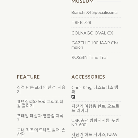
MUSEUM
Bianchi X4 Specialissima
TREK 728
COLNAGO OVAL CX
GAZELLE 100 JAAR Cha
mpion
ROSSIN Time Trial
FEATURE
ACCESSORIES
직접 만든 프레임 완성, 시승
Chris King, 에스프레소 탬
기
퍼
표면정리와 도색 그리고 데
칼 붙이기
자전거 여행용 텐트, 오프로
드 라이더
프레임 데칼과 엠블럼 제작
기
USB 충전 방향지시등, 누빔
NB-600
국내 최초의 트레일 빌더, 손
창환
자전거 하드 케이스, B&W