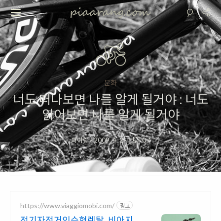
문화
너도 떠나보면 나를 알게 될거야 : 너도
읽어보면 나를 알게 될거야
피아랑
·
2009. 4. 2
·
0
/
https://www.viaggiomobi.com/
광고
전기자전거인수형렌탈 비아지오