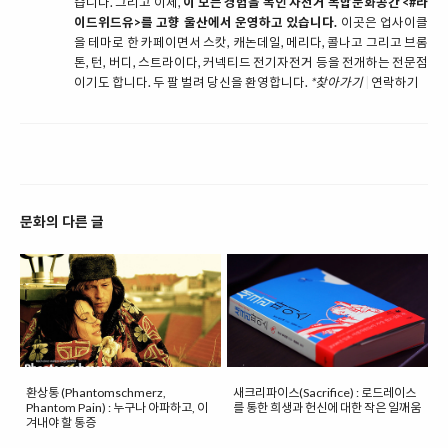
습니다. 그리고 이제,
이 모든 경험을 녹인 자전거 복합문화공간 <#라
이드위드유>를 고향 울산에서 운영하고 있습니다.
이곳은 업사이클
을 테마로 한 카페이면서 스캇, 캐논데일, 메리다, 콜나고 그리고 브롬
톤, 턴, 버디, 스트라이다, 커넥티드 전기자전거 등을 전개하는 전문점
이기도 합니다. 두 팔 벌려 당신을 환영합니다.
*찾아가기
|
연락하기
문화의 다른 글
환상통 (Phantomschmerz,
새크리파이스(Sacrifice) : 로드레이스
Phantom Pain) : 누구나 아파하고, 이
를 통한 희생과 헌신에 대한 작은 일깨움
겨내야 할 통증