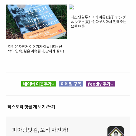
나스 안달루시아의 여름 (茄子 アンダ
ルシアの夏) : 안다루시아서 전해오는
묘한 여운
이것은 자전거 이야기가 아닙니다 : 선
택의 연속, 삶은 계속된다. 강하게 살자!
네이버 이웃추가+
이메일 구독
feedly 추가+
*티스토리 댓글 개 보기/쓰기
피아랑닷컴, 오직 자전거!