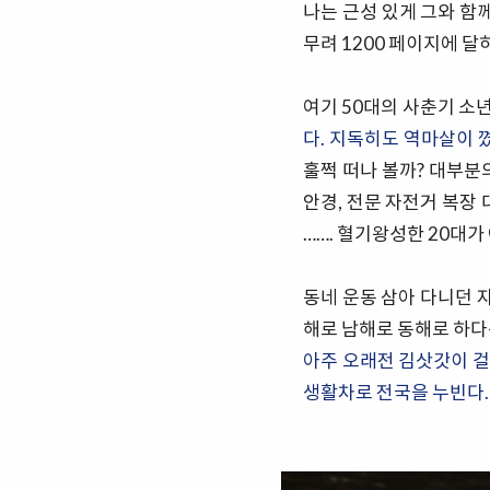
나는 근성 있게 그와 함
무려 1200 페이지에 
여기 50대의 사춘기 소
다. 지독히도 역마살이 
훌쩍 떠나 볼까? 대부분의
안경, 전문 자전거 복장
……. 혈기왕성한 20대가
동네 운동 삼아 다니던 
해로 남해로 동해로 하다
아주 오래전 김삿갓이 걸
생활차로 전국을 누빈다. 