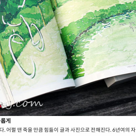
화롭게
. 어쩔 땐 죽을 만큼 힘듦이 글과 사진으로 전해진다. 6년여의 