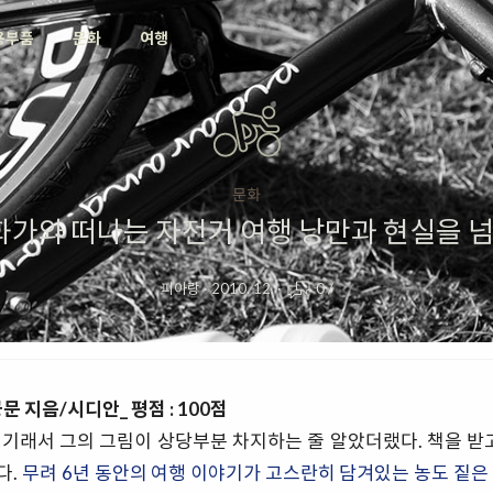
용부품
문화
여행
문화
 화가와 떠나는 자전거 여행 낭만과 현실을 
피아랑
·
2010. 12.
·
0
/
문 지음/시디안_ 평점 : 100점
기래서 그의 그림이 상당부분 차지하는 줄 알았더랬다. 책을 받
다.
무려 6년 동안의 여행 이야기가 고스란히 담겨있는 농도 짙은