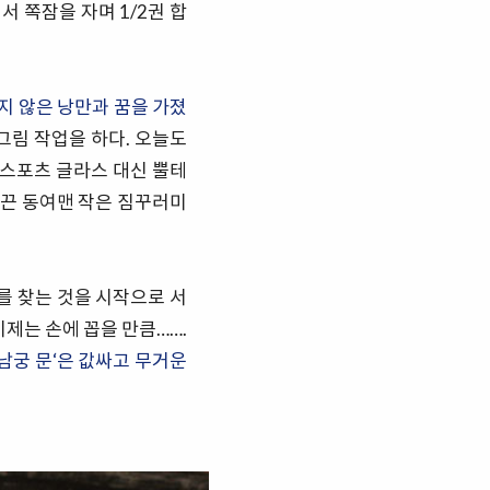
 쪽잠을 자며 1/2권 합
지 않은 낭만과 꿈을 가졌
그림 작업을 하다. 오늘도
, 스포츠 글라스 대신 뿔테
질끈 동여맨 작은 짐꾸러미
를 찾는 것을 시작으로 서
제는 손에 꼽을 만큼…….
남궁 문‘은 값싸고 무거운