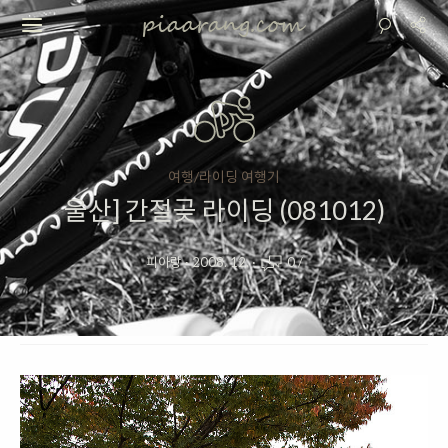
여행/라이딩 여행기
울산] 간절곶 라이딩 (081012)
피아랑
·
2008. 12.
·
0
/