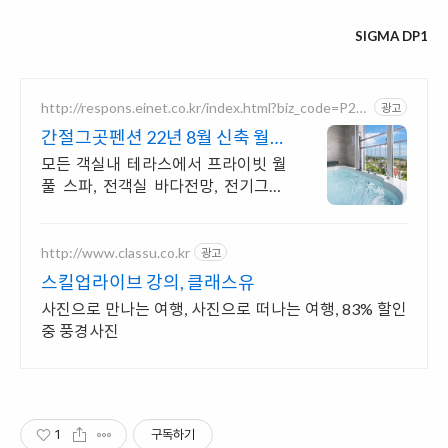
SIGMA DP1
http://respons.einet.co.kr/index.html?biz_code=P20
광고
2208011
간절그곳펜션 22년 8월 신축 월풀
스파
모든 객실내 테라스에서 프라이빗 월
풀 스파, 전객실 바다전망, 전기그릴,
호텔침구 간절곶에 가면 간절그곳펜
션이 있다!!! www.간절그곳.co.kr
http://www.classu.co.kr
광고
스킬업라이브 강의, 클래스유
사진으로 만나는 여행, 사진으로 떠나는 여행, 83% 할인
중 풍경사진
1
구독하기