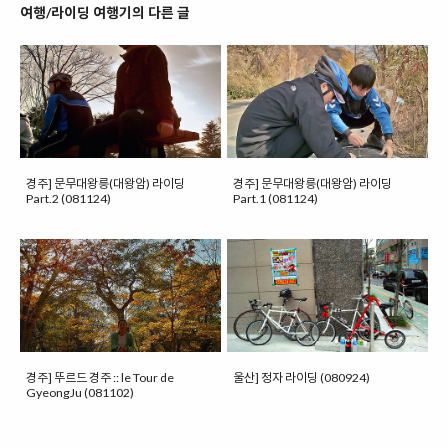
여행/라이딩 여행기의 다른 글
경주] 문무대왕릉(대왕암) 라이딩
경주] 문무대왕릉(대왕암) 라이딩
Part.2 (081124)
Part.1 (081124)
경주] 뚜르드 경주 :: le Tour de
울산] 정자 라이딩 (080924)
GyeongJu (081102)