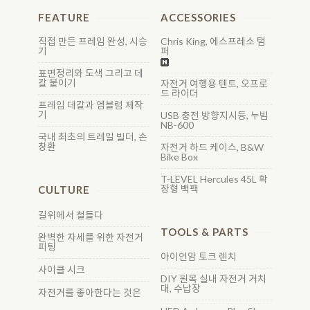
FEATURE
ACCESSORIES
직접 만든 프레임 완성, 시승
Chris King, 에스프레소 탬
기
퍼
표면정리와 도색 그리고 데
칼 붙이기
자전거 여행용 텐트, 오프로
드 라이더
프레임 데칼과 엠블럼 제작
기
USB 충전 방향지시등, 누빔
NB-600
국내 최초의 트레일 빌더, 손
창환
자전거 하드 케이스, B&W
Bike Box
T-LEVEL Hercules 45L 확
장형 백팩
CULTURE
길위에서 철들다
TOOLS & PARTS
완벽한 자세를 위한 자전거
피팅
아이언암 토크 렌치
사이클 시크
DIY 원목 실내 자전거 거치
대, 수납장
자전거를 좋아한다는 것은